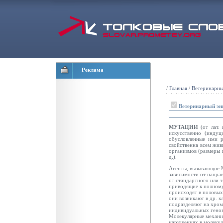
Реклама
/
Главная
/
Ветеринарны
Ветеринарный эн
МУТАЦИИ
(от лат.
искусственно (индуц
обусловленные ими р
свойственна всем жив
организмов (размеры и
д.).
Агенты, вызывающие М
зависимости от напра
от стандартного или т
приводящие к полному
происходят в половых
они возникают в др. к
подразделяют на хро
индивидуальных генов
Молекулярные механи
нарушениях в молекул