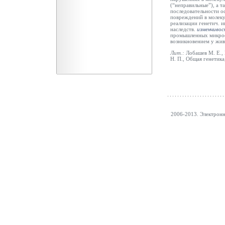
(“неправильные”), а 
последовательности о
повреждений в молек
реализации генетич. 
наследств.
изменчиво
промышленных микроо
возникновением у живо
Лит.:
Лобашев М. Е., Г
Н. П., Общая генетика,
2006-2013. Электрон