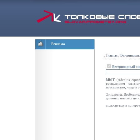
Реклама
/
Главная
/
Ветеринарны
Ветеринарный эн
МЫТ
(Adenitis equ
воспалением слизис
повсеместно, чаще в 
Этиология. Возбудител
длинных извитых цепоч
сплюснутых в поперечн