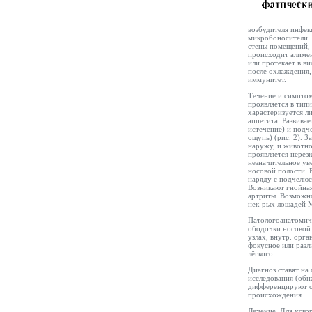
возбудителя инфек
микробоносители. 
стены помещений,
происходит алимен
или протекает в в
после охлаждения,
иммунитет.
Течение и симптом
проявляется в тип
харастеризуется л
аппетита. Развива
истечение) и подч
ощупь) (рис. 2). З
наружу, и животно
проявляется нерез
незначительное ув
носовой полости. 
наряду с подчелюс
Возникают гнойная
артриты. Возможно
нек-рых лошадей М
Патологоанатомиче
ободочки носовой 
узлах, внутр. орг
фокусное или разл
лёгкого
.
Диагноз ставят на
исследования (обн
дифференцируют от
происхождения.
Лечение. Для уско