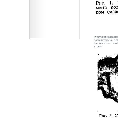
культурах,выращен
положительно. Неп
Биохимически слаб
котята,