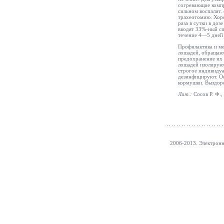
согревающие комп
сильном воспалит.
трахеотомию. Хоро
раза в сутки в до
вводят 33%-ный сп
течение 4—5 дней 
Профилактика и м
лошадей, обращают
предохранение их 
лошадей изолируют
строгое индивиду
дезинфицируют. О
кормушки. Выздоро
Лит.:
Сосов Р. Ф.,
2006-2013. Электрон