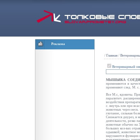
Реклама
/
Главная
/
Ветеринарны
Ветеринарный эн
МЫШЬЯКА СОЕДИ
применяются в качес
применяют след. М. с.
Все М.с, ядовиты. Пр
паралитич. расширени
воздействия препарат
с. внутрь или при вса
животных через неск. 
глотание, сильная бо
Снижается диурез, в 
деятельности, резко п
животные обычно на 3
больших кол-вах отра
одышкой; животное мо
нарушаются функции п
конъюнктивиты, риниты