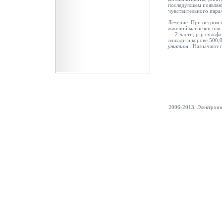
последующем появляют
чувствительного парал
Лечение. При остром
жжёной
магнезии пли 
— 2 части, р-р сульфа
лошади и корове 500,
унитиол
.
Назначают 
2006-2013. Электрон