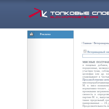
Реклама
/
Главная
/
Ветеринарны
Ветеринарный эн
МЯСНЫЕ ПОЛУФАБ
и пищевых добавок,
порционные, мелкокус
участков туши, соблю
целлофан или др. п
упаковывают в чисты
Производственно-
мясоперерабатывающий
М. п. мясо пониженн
нормативно-технич.
признаками загрязнен
свежесть и определя
партию М. п., выпус
также предельный сро
панированных — 24, р
Продолжительность пе