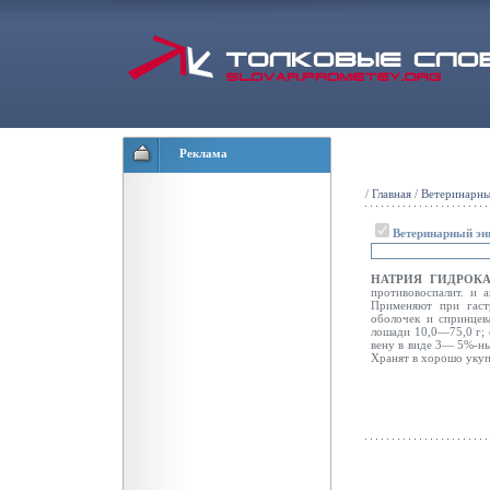
Реклама
/
Главная
/
Ветеринарны
Ветеринарный эн
НАТРИЯ ГИДРОК
противовоспалит. и а
Применяют при гастр
оболочек и спринцев
лошади 10,0—75,0 г; 
вену в виде 3— 5%-ных
Хранят в хорошо укуп