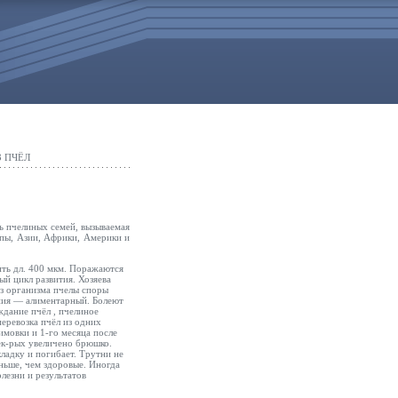
З ПЧЁЛ
нь пчелиных семей, вызываемая
пы, Азии, Африки, Америки и
ить дл. 400 мкм. Поражаются
ый цикл развития. Хозяева
Из организма пчелы споры
жения — алиментарный. Болеют
уждание пчёл
, пчелиное
перевозка пчёл
из одних
имовки и 1-го месяца после
нек-рых увеличено брюшко.
ладку и погибает. Трутни не
ньше, чем здоровые. Иногда
лезни и результатов