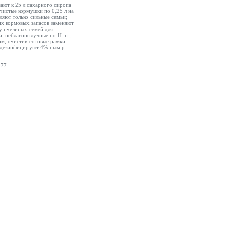
ают к 25 л сахарного сиропа
чистые кормушки по 0,25 л на
ляют только сильные семьи;
их кормовых запасов заменяют
у пчелиных семей для
и, неблагополучные по Н. п.,
ом, очистив сотовые рамки.
и дезинфицируют 4%-ным р-
977.