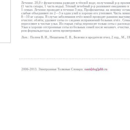
Лечение. 20,0 г фумагиллина разводят в тёплой
воде; полученный р-р прилив
(1 часть сахара, 1 часть воды). Тёплый
лечебный р-р разливают ежедневно в 
1 семью. Лечение проводят в течение 3 нед. Профилактика: на зимовку остав
слабые объединяют по 2—3 в один улей и хорошо его утепляют. Часть зимн
8—10 кг сахара. В случае заболевания пчёл
зимой проводят раннюю выставк
очистит. облёта;
удаляют соты со следами испражнений больных пчёл
. Семь
переселяют в чистые ульи. Из старых гнёзд
переносят только соты с расплод
Ульи и хорошо отстроенные соты из больных семей после механич. очистк
ром формальдегида и затем проветривают.
Лит.:
Полтев В. И., Нешатаева Е. В., Болезни и вредители пчел, 2 изд., М., 1
2006-2013. Электронные Толковые Cловари.
oasis[dog]plib.ru