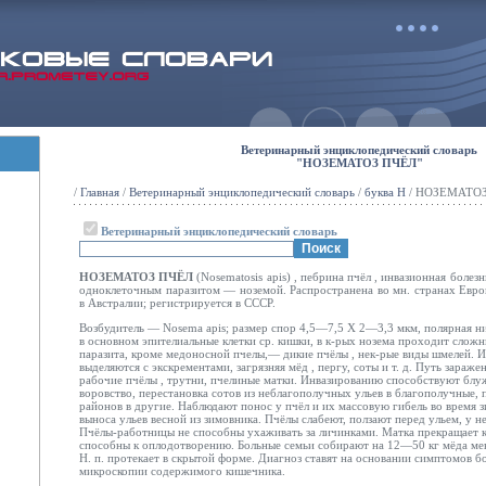
Ветеринарный энциклопедический словарь
"НОЗЕМАТОЗ ПЧЁЛ"
/
Главная
/
Ветеринарный энциклопедический словарь
/
буква Н
/ НОЗЕМАТО
Ветеринарный энциклопедический словарь
НОЗЕМАТОЗ ПЧЁЛ
(Nosematosis apis) , пебрина пчёл
, инвазионная болез
одноклеточным паразитом — ноземой. Распространена во мн. странах Евро
в Австралии; регистрируется в СССР.
Возбудитель — Nosema apis; размер спор 4,5—7,5 X 2—3,3 мкм, полярная н
в основном эпителиальные клетки ср. кишки, в к-рых нозема проходит сложн
паразита, кроме медоносной пчелы,— дикие пчёлы
, нек-рые виды шмелей. 
выделяются с экскрементами, загрязняя мёд
, пергу, соты и т. д. Путь зара
рабочие пчёлы
, трутни, пчелиные матки. Инвазированию способствуют бл
воровство, перестановка сотов из неблагополучных ульев в благополучные, 
районов в другие. Наблюдают понос у пчёл
и их массовую гибель во время з
выноса ульев весной из зимовника. Пчёлы
слабеют, ползают перед ульем, у 
Пчёлы-работницы
не способны ухаживать за личинками. Матка прекращает к
способны к оплодотворению. Больные семьи собирают на 12—50 кг мёда
ме
Н. п. протекает в скрытой форме. Диагноз ставят на основании симптомов бо
микроскопии содержимого кишечника.