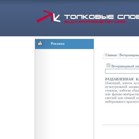
Реклама
/
Главная
/
Ветеринарны
Ветеринарный эн
РАЗДАВЛЕННАЯ 
(бактерий, клеток ку
культуральной жидко
стеклом, избегая обр
или фазово-контрас
светлой или тёмной
п
нейтрального красног