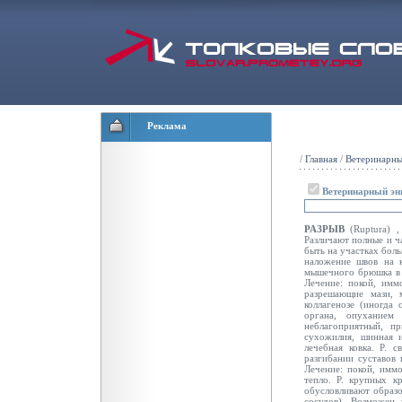
Реклама
/
Главная
/
Ветеринарны
Ветеринарный эн
РАЗРЫВ
(Ruptura) 
Различают полные и ч
быть на участках бол
наложение швов на 
мышечного брюшка в 
Лечение: покой, имм
разрешающие мази, 
коллагенозе (иногда
органа, опуханием
неблагоприятный, п
сухожилия, шинная 
лечебная ковка. Р. 
разгибании суставов 
Лечение: покой, иммо
тепло. Р. крупных к
обусловливают образо
сосудов). Возможен 