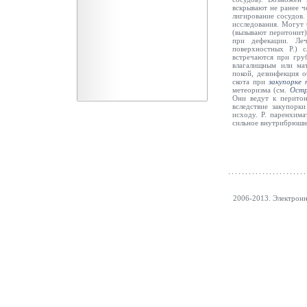
вскрывают не ранее ч
лигирование сосудов.
исследования. Могут
(вызывают перитонит
при дефекации. Ле
поверхностных Р.) 
встречаются при гру
влагалищным или мат
покой, дезинфекция о
скота при
закупорке 
метеоризма (см.
Остр
Они ведут к перитон
вследствие закупорк
исходу. Р. паренхим
сильное внутрибрюшн
2006-2013. Электрон