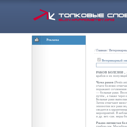
Реклама
/
Главная
/
Ветеринарны
Ветеринарный эн
РАКОВ БОЛЕЗНИ ,
крабов и их популяци
Чума раков
(Pestis a
очаги болезни отмеча
поражают сочленения 
— больные раки. Восп
путём
, а также через
Больные раки выполза
Затем отмечают вялос
эпизоотии все раки в
сводится к карантини
мероприятий. В небла
и др. вет.-сан. меры 
Ржаво-пятнистая бо
грибов сем. Mucedina