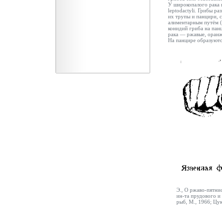
У широкопалого рака 
leptodactyli. Грибы 
их трупы и панцири, 
алиментарным путём
конидий гриба на пан
рака — ржавые, оран
На панцире образуются
Э., О ржаво-пятнис
ин-та прудового и 
рыб, М., 1966; Цу