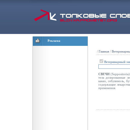
Реклама
/
Главная
/
Ветеринарны
Ветеринарный эн
СВЕЧИ
(Suppositoria
тела дозированные л
какао, себувиноль, б
содержащие лекарства
применения.