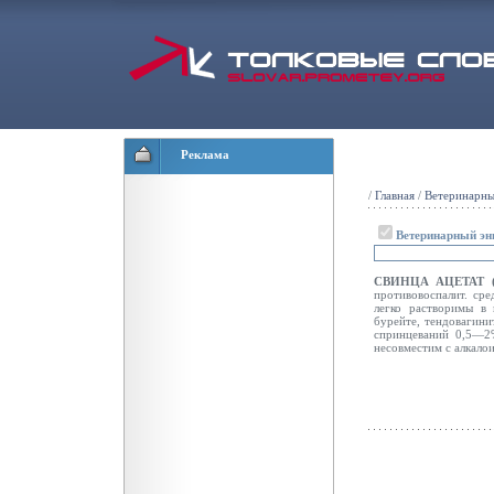
Реклама
/
Главная
/
Ветеринарны
Ветеринарный эн
СВИНЦА АЦЕТАТ 
противовоспалит. сре
легко растворимы в 
бурейте, тендовагини
спринцеваний 0,5—2%
несовместим с алкало