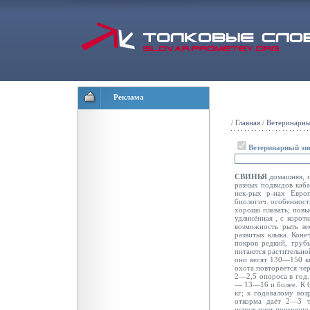
Реклама
/
Главная
/
Ветеринарны
Ветеринарный эн
СВИНЬЯ
домашняя, п
разных подвидов каба
нек-рых р-нах Евро
биологич. особенност
хорошо плавать; повы
удлинённая
, с корот
возможность рыть зе
развитых клыка. Кон
покров редкий, груб
питаются растительно
они весят 130—150 кг
охота повторяется че
2—2,5 опороса в год
— 13—16 и более. К 6
кг; к годовалому воз
откорма даёт
2—3 т
используют примерно 