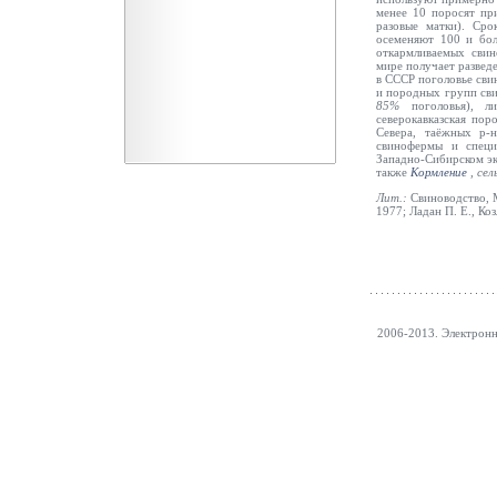
менее 10 поросят пр
разовые матки). Сро
осеменяют 100 и бол
откармливаемых свин
мире получает разведе
в СССР поголовье свин
и породных групп сви
85%
поголовья), л
северокавказская по
Севера, таёжных
р-
свинофермы и специ
Западно-Сибирском эк
также
Кормление
,
сел
Лит.:
Свиноводство, М
1977; Ладан П. Е., Коз
2006-2013. Электрон