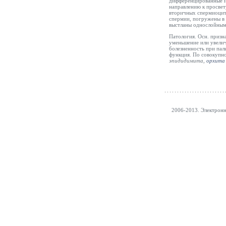
дифференцированные и
направлению к просвет
вторичных спермиоцито
спермии, погружены в 
выстланы однослойным 
Патология. Осн. призн
уменьшение или увелич
болезненность при пал
функция. По совокупно
эпидидимита
,
орхита
2006-2013. Электрон