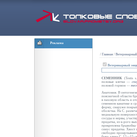
Реклама
/
Главная
/
Ветеринарный
Ветеринарный энц
СЕМЕННИК
(Testis
половые клетки —
спе
половой гормон —
тес
Анатомия. В онтогенезе
поясничной области бр
в паховую область и от
семенном канатике и с
форму, снаружи покрыт
оболочка. На С. различ
медиальную поверхности
сосуды и нервы, участв
придатка, из к-рого вы
прикреплена брыжейка 
синус придатка. Хвост
свободно прощупываютс
быка длина С. 12—15 см