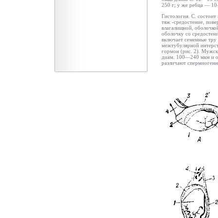
250 г; у же ребца — 10
Гистология. С. состоит
тяж -средостение, пов
влагалищной, оболочко
оболочку со средостен
включает семенные тру 
межтубулярной интерст
гормон (рис. 2). Мужс
диам. 100—240 мкм и об
различают спермиоген