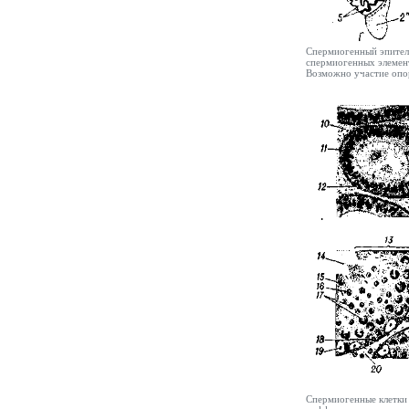
Спермиогенный эпители
спермиогенных элемент
Возможно участие опор
Спермиогенные клетки