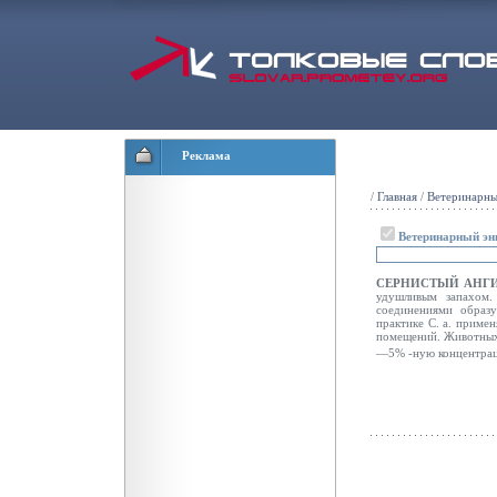
Реклама
/
Главная
/
Ветеринарны
Ветеринарный эн
СЕРНИСТЫЙ АНГ
удушливым запахом.
соединениями образу
практике С. а. приме
помещений. Животных 
—5% -ную концентра