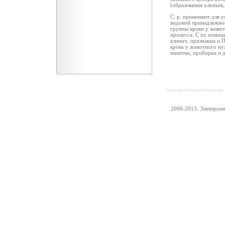
(образования хлопьев, 
С. р. применяют для у
видовой принадлежнос
группы крови у живот
процесса. С их помощ
клинич. признакам и П
кровь у животного нуж
пипетки, пробирки и д
2006-2013. Электрон