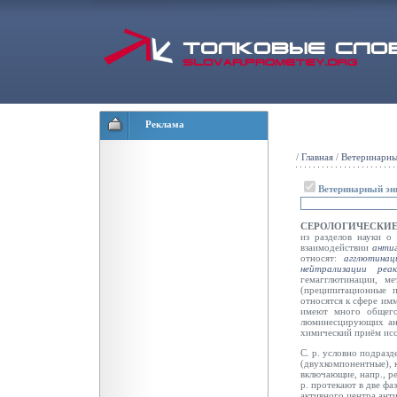
Реклама
/
Главная
/
Ветеринарны
Ветеринарный эн
СЕРОЛОГИЧЕСКИЕ
из разделов науки о
взаимодействии
анти
относят:
агглютинац
нейтрализации реа
гемагглютинации, м
(преципитационные п
относятся к сфере им
имеют много общего
люминесцирующих ант
химический приём
ис
С. р. условно подразд
(двухкомпонентные), 
включающие, напр., р
р. протекают в две фа
активного центра ант