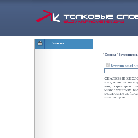
Реклама
/
Главная
/
Ветеринарны
Ветеринарный эн
СИАЛОВЫЕ КИСЛ
к-ты, отличающиеся д
вом, характером св
микроорганизмах, вхо
рецепторные свойства
миксовирусов.