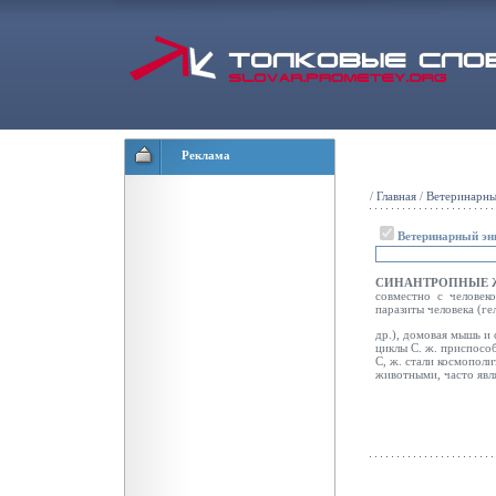
Реклама
/
Главная
/
Ветеринарны
Ветеринарный эн
СИНАНТРОПНЫЕ 
совместно с человек
паразиты человека (ге
др.), домовая мышь и 
циклы С. ж. приспосо
С, ж. стали космополи
животными, часто явл