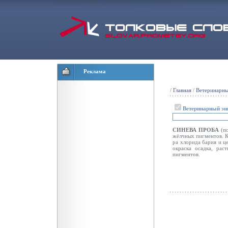
Реклама
/
Главная
/
Ветеринарны
Ветеринарный эн
СИНЕВА ПРОБА
(п
жёлчных
пигментов. К
ра хлорида бария и ц
окраска осадка, рас
пигментов.