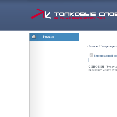
Реклама
/
Главная
/
Ветеринарны
Ветеринарный эн
СИНОВИЯ
(Synovi
прослойку между суст