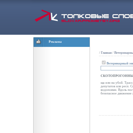
Реклама
/
Главная
/
Ветеринарны
Ветеринарный эн
СКОТОПРОГОННЫЙ
ща или на убой. Трасс
депутатов или респ. С
водопоями. Вдоль пост
безопасное движение