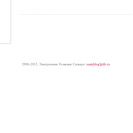
2006-2013. Электронные Толковые Cловари.
oasis[dog]plib.ru