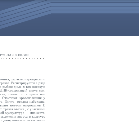
РУСНАЯ БОЛЕЗНЬ
сомика, характеризующаяся гл.
тракте. Регистрируется в ряде
 в рыбоводных х-вах высокую
— ДНК-содержащий вирус сем.
есие, плавает по спирали или
. Отмечают кровоизлияния у
го. Внутр. органы набухшие.
льшим кол-вом макрофагов. В
т. тракта отёчна
, с участками
тной мускулатуре — множеств.
 выделения вируса в культуре
и одновременном исключении