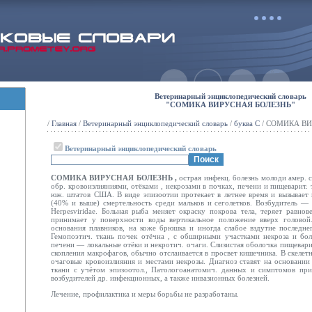
Ветеринарный энциклопедический словарь
"СОМИКА ВИРУСНАЯ БОЛЕЗНЬ"
/
Главная
/
Ветеринарный энциклопедический словарь
/
буква С
/ СОМИКА ВИ
Ветеринарный энциклопедический словарь
СОМИКА ВИРУСНАЯ БОЛЕЗНЬ ,
острая инфекц. болезнь молоди амер. 
обр. кровоизлияниями, отёками
, некрозами в почках, печени и пищеварит. 
юж. штатов США. В виде эпизоотии протекает в летнее время и вызывает
(40% и выше) смертельность среди мальков и сеголетков. Возбудитель 
Herpesviridae. Больная рыба меняет окраску покрова тела, теряет равнов
принимает у поверхности воды вертикальное положение вверх головой
основания плавников, на коже брюшка и иногда слабое вздутие последне
Гемопоэтич. ткань почек отёчна
, с обширными участками некроза и бо
печени — локальные отёки
и некротич. очаги. Слизистая оболочка пищевари
скопления макрофагов, обычно отслаивается в просвет кишечника. В скеле
очаговые кровоизлияния и местами некрозы. Диагноз ставят на основании
ткани с учётом
эпизоотол., Патологоанатомич. данных и симптомов пр
возбудителей др. инфекционных, а также инвазионных болезней.
Лечение, профилактика и меры борьбы не разработаны.