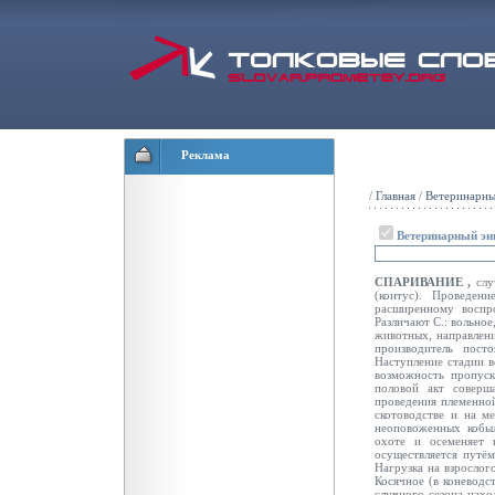
Реклама
/
Главная
/
Ветеринарны
Ветеринарный эн
СПАРИВАНИЕ ,
слу
(коитус). Проведе
расширенному воспр
Различают С.: вольное
животных, направлени
производитель пост
Наступление стадии в
возможность пропуск
половой акт соверш
проведения племенной
скотоводстве и на м
неоповоженных кобыл
охоте и осеменяет 
осуществляется путё
Нагрузка на взрослог
Косячное (в коневодст
случного сезона нах