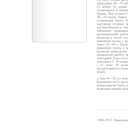
закрепляют 20—35 ко
15 кобыл. За одним
применяется в овцев
барана. При ручном С
40—50 маток, быком 
осеменения самок, 
наружные половые о
чистым бинтом и отво
избежание травмир
препуциальный мешо
проводят в тихой спо
выявления охоты у к
через 24—36 ч. Пробу
выявлении охоты у к
проводят немедленно
двукратной пробе), в
повторяют. Если охот
повторное С. В товар
—15 мин). В целях
продуктивности самок
покой,
а через 8—10 сут воз
беременности (у круп
контролируют через к
возможны ранние абор
2006-2013. Электрон