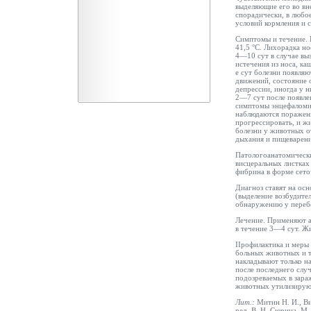
выделяющие его во вн
спорадически, в любо
условий кормления и 
Симптомы и течение. 
41,5 °С. Лихорадка н
4—10 сут в случае вы
истечения из носа, ка
е сут болезни появляю
движений, состояние 
депрессии, иногда у 
2—7 сут после появле
симптомы энцефаломие
наблюдаются поражени
прогрессировать, и ж
болезни у животных 
дыхания и пищеварени
Патологоанатомически
висцеральных листках
фибрина в форме сето
Диагноз ставят на осн
(выделение возбудите
обнаружению у переб
Лечение. Применяют а
в течение 3—4 сут. Ж
IIрофилактика и меры
больных животных и т
накладывают только н
после последнего слу
подозреваемых в зара
животных утилизирую
Лит.:
Митин Н. И., Ви
ред. В. Н. Сюрина, М.