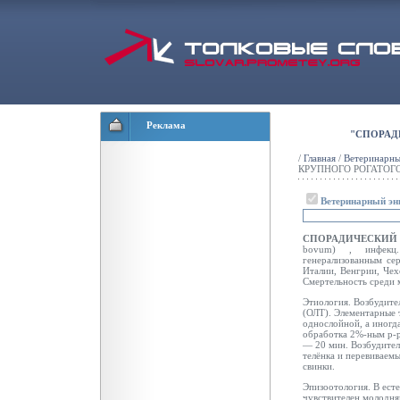
Реклама
"СПОРАД
/
Главная
/
Ветеринарны
КРУПНОГО РОГАТОГ
Ветеринарный эн
СПОРАДИЧЕСКИЙ
bovum) , инфекц. 
генерализованным се
Италии, Венгрии, Чех
Смертельность среди 
Этиология. Возбудите
(ОЛТ). Элементарные 
однослойной, а иногда
обработка 2%-ным р-
— 20 мин. Возбудител
телёнка
и перевиваем
свинки.
Эпизоотология. В есте
чувствителен молодня