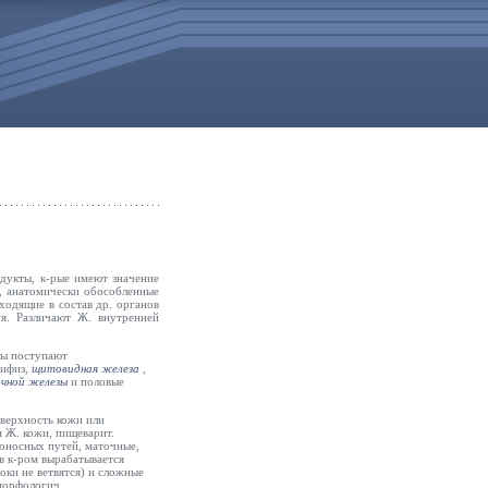
дукты, к-рые имеют значение
, анатомически обособленные
ходящие в состав др. органов
я. Различают Ж. внутренней
ны поступают
пифиз,
щитовидная железа
,
чной железы
и половые
оверхность кожи или
я Ж. кожи, пищеварит.
хоносных путей, маточные,
 в к-ром вырабатывается
оки не ветвятся) и сложные
 морфологич.