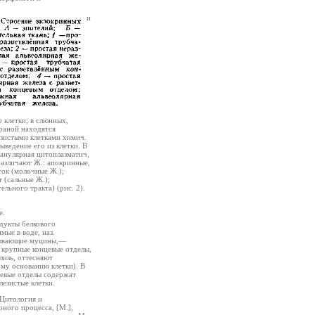
и
 клетки; в слюнных,
раной находятся
зистыми клетками химич.
ыведение его из клетки. В
ранулярная цитоплазматич,
различают Ж.: апокринные,
ток (молочные Ж.);
 (сальные Ж.);
льного тракта) (рис. 2).
е.
дукты белкового
мые в воде, наз.
тывающие муцины,—
 крупные концевые отделы,
лизь, оттесняют
ому основанию клетки). В
евые отделы содержат
лезистые клетки.
 Цитология и
ного процесса, [М.],