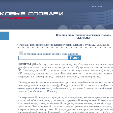
Ветеринарный энциклопедический словарь
"ЖЕЛЕЗЫ"
/
Главная
/
Ветеринарный энциклопедический словарь
/
буква Ж
/ ЖЕЛЕЗЫ
Ветеринарный энциклопедический словарь
ЖЕЛЕЗЫ
(Glandulae) , органы животных, вырабатывающие специфич. про
для функции тех или иных систем организма. Существуют самостоятельные
Ж. (поджелудочная Ж., крупные слюнные, Ж. внутренней секреции) и Ж., в
(Ж. желудка, кишечника и др.). Большинство Ж.— производные эпители
секреции, или эндокринные, и внешней секреции, или экзокринные.
Эндокринные Ж. не имеют выводных протоков, вырабатываемые ими гормо
непосредственно в кровь и лимфу. К эндокринным Ж. относятся
гипофиз
,
э
околощитовидная железа
,
надпочечники
,
островки Лангерганса
поджелудо
железы (см.
Семенник
,
Яичник
).
Экзокринные Ж. выделяют продукты, наз. секретами, во внеш. среду — на п
слизистой оболочки (напр., пищеварит. трубки). К экзокринным Ж. относятс
системы (желудочные, кишечные Ж., поджелудочная железа, печень), возду
молочные. Экзокринные Ж. состоят из секреторного, или концевого, отдела,
секрет, и выводного протока. Ж. подразделяются на простые (выводные прот
(разветвлённый
выводной проток); трубчатые и альвеолярные (рис. 1). Осн.