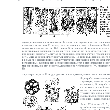
функциональными компонентами Ж. являются секреторные эпителиальные
потовых и молочных Ж. между железистыми клетками и базальной Мемб
миоэпителиальные клетки. В функции Ж. различают 3 стадии: приём
желе
веществ из окружающей среды; синтез и накопление продукта секреции; в
продукции секрета участвуют органоиды железистой клетки: гладкая и г
сети, митохондрии, пластинчатый комплекс. По типу выведения секрета 
в к-рых при секреции происходит частичное нарушение целостности кле
голокринные, клетки к-рых целиком превращаются в выделяющийся секрет
мерокринные, в к-рых секрет выделяется без гибели клеток (Ж. пищеварите
По
характеру секрета Ж. подразделяются на серозные,слизистые и смешанны
Ж.,вырабатывающие про
характера, легкораствори
серозными; Ж., выраба
слизистыми (у них более
их клетки, содержащие с
уплотнённое
ядро к сам
смешанных железах конц
серозные и слизистые же
Лит.:
Шубникона Е. А.,
цитофизнология секретор