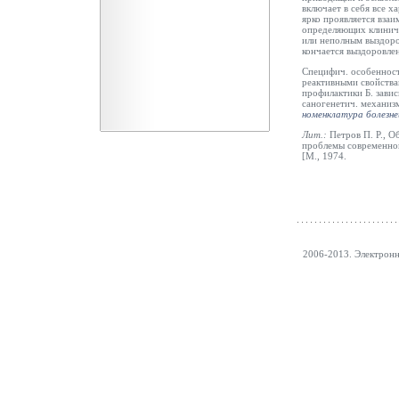
включает в себя все 
ярко проявляется вза
определяющих клинич.
или неполным выздоро
кончается выздоровле
Специфич. особенност
реактивными свойства
профилактики Б. зави
саногенетич. механиз
номенклатура болезне
Лит.:
Петров П. Р., О
проблемы современной 
[М., 1974.
2006-2013. Электрон