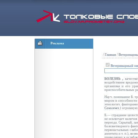
Реклама
/
Главная
/
Ветеринарны
Ветеринарный эн
БОЛЕЗНЬ ,
качеств
воздействием вредоно
организма и его ур
приспособительных ре
Науч. понимание Б. т
миром и способности 
этиологич. факторами
Саногенез
)
огромную 
Б.— страдание целостн
не исключает наличия 
периода. Скрытый, ла
болезнетворного факт
первоначальных слабо
аппетита и т. п.), во
приводящих к ослабле