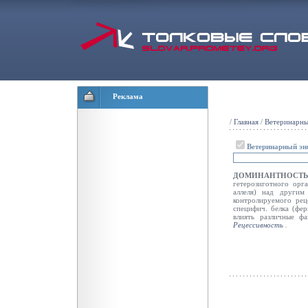
Реклама
/
Главная
/
Ветеринарны
Ветеринарный эн
ДОМИНАНТНОС
гетерозиготного орг
аллеля) над другим 
контролируемого рец
специфич. белка (фе
влиять различные ф
Рецессивность
.