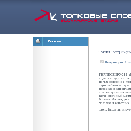
Реклама
/
Главная
/
Ветеринарны
Ветеринарный эн
ГЕРПЕСВИРУСЫ
(
содержат двухнитча
полых капсомера при
термолабильны, чувс
переходе в цитоплазм
Для ветеринарии наи
катар, вирусный мамм
болезнь Марека, рин
человека и животных, 
Лит.:
Биология вирусо