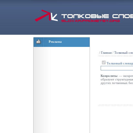
Реклама
/
Главная
/
Толковый сл
Толковый словар
Копролиты
— экскре
образуют структурные
других почвенных бе