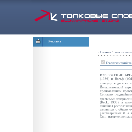
Реклама
/
Главная
/
Геологическ
Геологический т
ИЗВЕРЖЕНИЕ АР
(1936) и Вольф (Wol
площади в десятки т
Йеллоустонекий пар
проплавлением кровл
Согласно позднейшим
арельными извержения
(Reck, 1930), а так
линейно) расположен
связанных с общим оч
рассматривают И. а. 
Син.: извержение пло