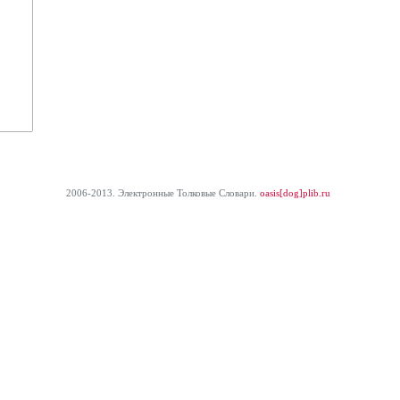
2006-2013. Электронные Толковые Cловари.
oasis[dog]plib.ru