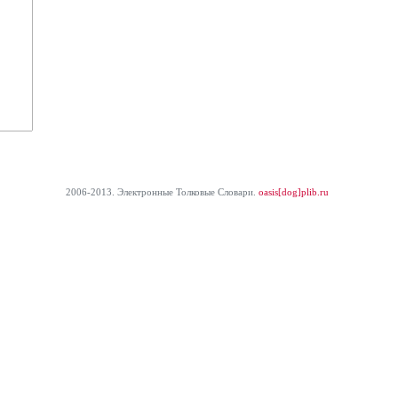
2006-2013. Электронные Толковые Cловари.
oasis[dog]plib.ru