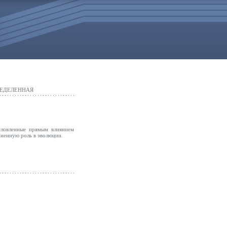
РЕДЕЛЕННАЯ
словленные прямым влиянием
иненную роль в эволюции.