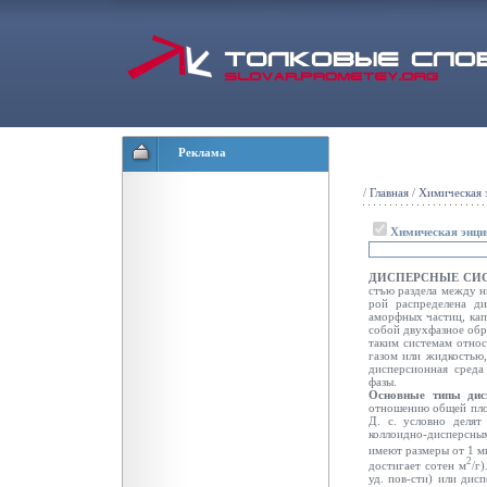
Реклама
/
Главная
/
Химическая 
Химическая энци
ДИСПЕРСНЫЕ СИ
стъю раздела между н
рой распределена ди
аморфных частиц, капе
собой двухфазное обра
таким системам относ
газом или жидкостью,
дисперсионная среда
фазы.
Основные типы дис
отношению общей площ
Д. с. условно делят
коллоидно-дисперсн
имеют размеры от 1 мк
2
достигает сотен м
/г
уд. пов-сти) или дис