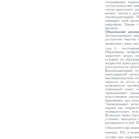
сохраняющих первона
частиц вследствие
коа
случае кристаллич. д
мелких частиц к кру
переконденсацией). 
изменяют свой диспе
макрофазы. Однако с
времени.
Образование диспер
Диспергирование мак
достаточно энергии т
натяжения
s
ниже нек-
т-ра, k - постоянна
Образование лиофобн
энергетич. затрат, 
условиях на образов
жидкостей приходится
расходуется на побо
Конденсационный пу
пересыщенной метас
высокодисперсной сис
скорость их роста н
возможности чрезмер
стабильной гомог. с
термодинамич. параме
искусственные аэроз
выделяемых при непо
"термодинамич. качес
парами орг. жидкост
поликристаллич. тела
Возможно также образо
условиях находится 
растворяется в ней.
(образуются при взаи
взаимод. SO
и водян
3
состава при гидролиз