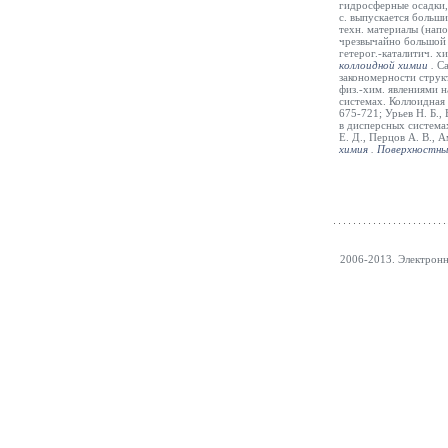
гидросферные осадки, 
с. выпускается больш
техн. материалы (нап
чрезвычайно большой 
гетерог.-каталитич. х
коллоидной химии
.
Са
закономерности структ
физ.-хим. явлениями 
системах. Коллоидная х
675-721; Урьев Н. Б.
в дисперсных системах
Е. Д., Перцов А. В., 
химия
.
Поверхностны
2006-2013. Электрон