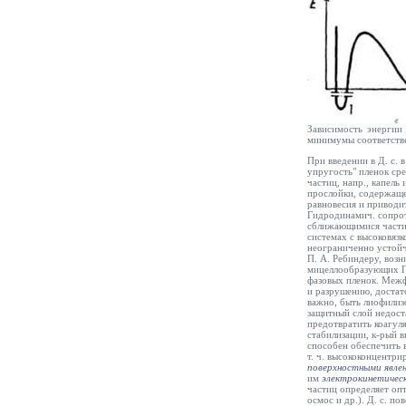
Зависимость энергии
минимумы соответств
При введении в Д. с. 
упругость" пленок ср
частиц, напр., капел
прослойки, содержаще
равновесия и приводи
Гидродинамич. сопро
сближающимися частиц
системах с высоковязк
неограниченно устойч
П. А. Ребиндеру, воз
мицеллообразующих ПА
фазовых пленок. Меж
и разрушению, достат
важно, быть лиофилиз
защитный слой недост
предотвратить коагул
стабилизации, к-рый 
способен обеспечить 
т. ч. высококонцентри
поверхностными явле
им
электрокинетическ
частиц определяет опт
осмос и др.). Д. с. п