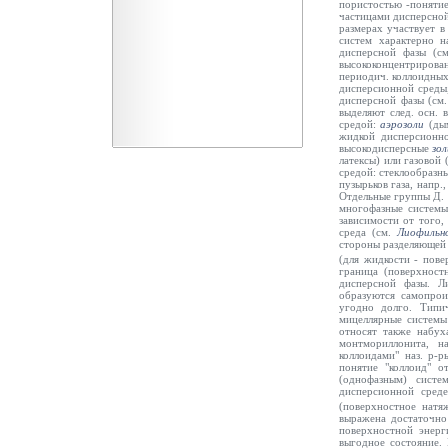
пористостью -поняти
частицами дисперсной
размерах участвует 
систем характерно н
дисперсной фазы (с
высококонцентрирова
периодич. коллоидных
дисперсионной среды,
дисперсной фазы (см
выделяют след. осн. 
средой:
аэрозоли
(ды
жидкой дисперсионно
высокодисперсные
зол
латексы) или газовой
средой: стеклообразн
пузырьков газа, напр
Отдельные группы Д. 
многофазные системы
зависимости от того,
среда (см.
Лиофильн
стороны разделяющей 
(для жидкости - пов
граница (поверхност
дисперсной фазы. Л
образуются самопрои
угодно долго. Типи
мицеллярные системы
относят также набу
монтмориллонита, н
коллоидами" наз. р-р
понятие "коллоид" 
(однофазным) сист
дисперсионной среде
(поверхностное натя
выражена достаточно
поверхностной энерг
выгодное состояние.