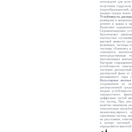
используют для полу
получения гидрозоля
(порообразователей, 
жидких средах лежит 
Устойчивость диспер
размерам) и концентр
аспекте и важна в п
Различают седиментац
Седиментационно уст
броуновское движен
плотностью составля
высокой вязкости ср
возникают, частицы с
частицы, сближаясь в
становится значите
непосредственные т
(когезионные) конта
быстрым сокращением
устойчивости означ
системах дисперсный 
дисперсной фазы от 
насыщенного пара (
Капиллярные явления
сохранением их св
дисперсионной средо
теории устойчивости
электростатич. факт
диффузных частей дво
сти частиц. При нек
наличие минимума на 
относительно неглубо
межмолекулярного в
сцеплению частиц, пр
на расстояние, отвеч
к потере системой 
определяется высотой 