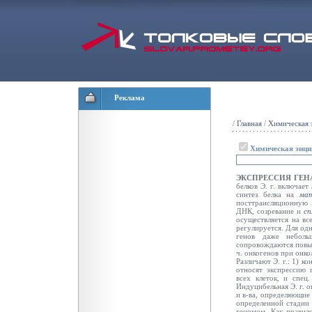
Реклама
/
Главная
/
Химическая 
Химическая энци
ЭКСПРЕССИЯ ГЕН
белков Э. г. включает
синтез белка на
мат
посттрансляционную
ДНК, созревание и
сп
осуществляется на вс
регулируется. Для одн
генов даже неболь
сопровождаются повыш
ч. онкогенов при онко
Различают Э. г.: 1) 
относят экспрессию 
всех клеток, и спец.
Индуцибельная Э. г. о
и в-ва, определяющие
определенной стадии 
геномом. Как правило