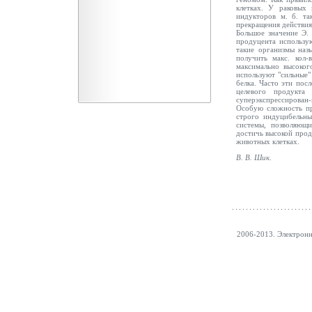
клетках. У раковых
индукторов м. б. та
прекращения действия 
Большое значение Э. 
продуцента использу
такие организмы наз
получить макс. кол-
максимально высоког
используют "сильные
белка. Часто эти по
целевого продукта
суперэкспрессирован-
Особую сложность пре
строго индуцибельны
системы, позволяющи
достичь высокой проду
животных клетках.
В. В.
Шик
.
2006-2013. Электрон