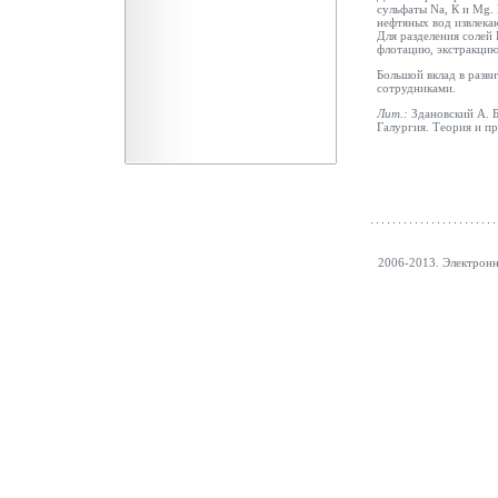
сульфаты Na, К и Mg. 
нефтяных вод извлекаю
Для разделения солей 
флотацию, экстракцию
Большой вклад в разви
сотрудниками.
Лит.:
Здановский А. Б
Галургия. Теория и пр
2006-2013. Электрон