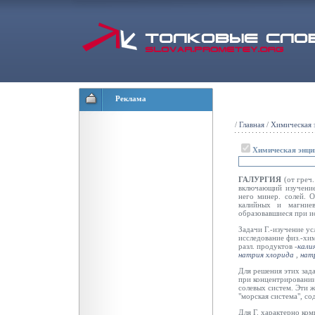
Реклама
/
Главная
/
Химическая 
Химическая энци
ГАЛУРГИЯ
(от греч
включающий изучение 
него минер. солей. О
калийных и магниев
образовавшиеся при и
Задачи Г.-изучение у
исследование физ.-хим
разл. продуктов -
кали
натрия хлорида
,
нат
Для решения этих зад
при концентрировании
солевых систем. Эти ж
"морская система", с
Для Г. характерно ком