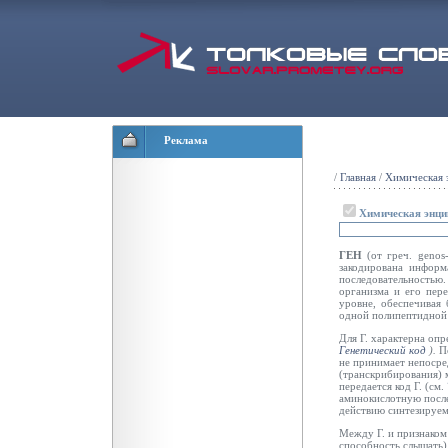
Реклама
/
Главная
/
Химическая 
Химическая энци
ГЕН
(от греч. genos
закодирована информ
последовательностью.
организма и его пер
уровне, обеспечивая 
одной полипептидной 
Для Г. характерна оп
Генетический код
).
П
не принимает непосре
(транскрибирования) 
передается код Г. (см.
аминокислотную после
действию синтезируемы
Между Г. и признаком
способность слышать) 