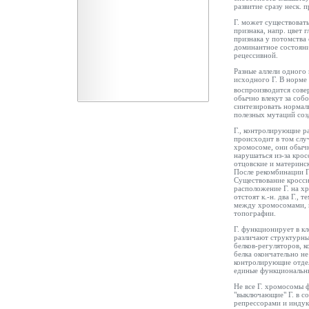
развитие сразу неск. п
Г. может существоват
признака, напр. цвет 
признака у потомства 
доминантное состояние
рецессивной.
Разные аллели одного 
исходного Г. В норме
воспроизводится сове
обычно влекут за собо
синтезировать нормаль
полезных мутаций соз
Г., контролирующие р
происходит в том случ
хромосоме, они обычно
нарушаться из-за крос
отцовские и материнс
После рекомбинации Г
Существование кросс
расположение Г. на хр
отстоят к.-н. два Г.,
между хромосомами, н
топографии.
Г. функционирует в к
различают структурные
белков-регуляторов, 
белка окончательно не
контролирующие отдел
единые функциональн
Не все Г. хромосомы
"выключающие" Г. в с
репрессорами и индук