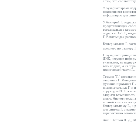
с тем, что соответств
У эукариот кроме яде
находящиеся в некотор
информацию для синте
У бактерий Г. содерж
представляющих собой
встраиваться в хромо
содержат 1-3 Г., тог
Г. В плазмидах распо
Бактериальные Г. сос
среднего по размеру Г
Г. эукариот принципи
ДНК, несущие информа
участками, не кодиру
весь подряд, а из об
кодирующей части Г., 
Термин "Г." впервые п
открытых Г. Менделем
функционирования Г. 
индивидуальные Г. и 
структуры РНК, а позд
открыли возможность 
синтез биологически 
полный хим. синтез д
бактериальному Г., к
для синтеза Г. эукари
перспективно совмест
Лит.:
Уотсон Д. Д., М