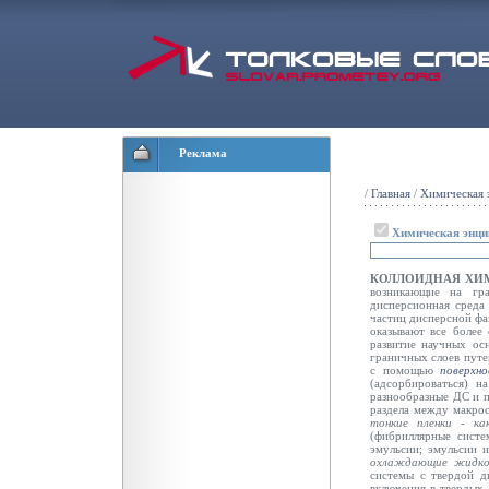
Реклама
/
Главная
/
Химическая 
Химическая энци
КОЛЛОИДНАЯ ХИ
возникающие на гр
дисперсионная среда
частиц дисперсной фа
оказывают все более 
развитие научных ос
граничных слоев путе
с помощью
поверхн
(адсорбироваться) н
разнообразные ДС и п
раздела между макрос
тонкие пленки - ка
(фибриллярные систе
эмульсии; эмульсии и
охлаждающие жидк
системы с твердой д
включения в твердых 