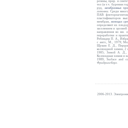
резины, прир. и синте
тел (в т.ч. бурения г
руд,
мембранных про
готовки
.
Среди много
ПАВ: флотореагентов,
пластификаторов вы
мембран,
моющих ср
определяют их плодор
засолением и эрозией
направления во мн. о
переработки и практи
Ребиндер П. А., Избра
с англ., М., 1979; М
Щукин Е. Д., Перцов
коллоидной химии, 2 и
1985; Зимой А. Д., 
Коллоидная химия и на
1989; Surface and co
Фридрихсберг
.
2006-2013. Электрон