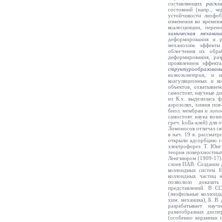
составляющих
раскл
состояний (напр.,
че
устойчивости лиофоб
изменения во времени
коалесценции, перен
химическая механик
деформирования и р
механохим. эффекты 
облегчения их обра
деформирования, раз
проявлением эффекта
структурообразован
визкозиметрия
,
и н
коагуляционных и ко
объектов, охватываем
самостоят, научные ди
из К.х. выделилась ф
аэрозолях, химия пов
биол. мембран и
липо
самостоят. наука возни
греч. kolla-клей) дл
Ломоносов отличал св
в нач. 19 в. рассмат
открыли адсорбцию га
электрофорез. Т. Юнг
теория поверхностных
Ленгмюром (1909-17) 
слоев ПАВ. Создание 
коллоидных систем. 
коллоидных частиц 
позволило доказать
представлений. В С
(лиофильные коллоиды
хим. механика), Б. В.
разрабатывает нау
разнообразных диспер
(особенно керамики и