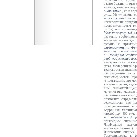
разнообразны и отве
явления, включая иэу
смачивания
,
св-в адс
стях. Молекулярно-с
молекулярной динами
исследование поверхн
проводится преим. те
р-ров) или с помощь
Мономолекулярный с
изучение особенност
закономерностей адсор
связано с примене
спектроскопия
.
Фот
методы
,
Эллипсомет
3.
Электрокинетичес
двойного электрическ
электроосмоса, значе
фазы, мембранные эфф
транспортные явления
распределения части
закономерностей б
концентрации, хромат
хроматографии, сед
хим. технологии;
ул
молскулярно-массовог
рассеяние света в ни
позволяют определя
возможности для ис
лучепреломления, во
Керра) или магнитно
лиофобных ДС (см.
зарождении новой ф
прикладное значени
Лиофильные колло
концентрационных)
многокомпонентных
Термодинамика и
ф