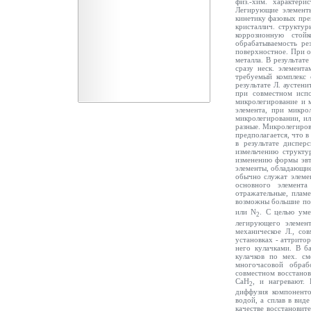
физ.-хим. характери
Легирующие элементы
кинетику фазовых пре
кристаллич. структур
коррозионную стойко
обрабатываемость ре
поверхностное. При о
металла. В результат
сразу неск. элемент
требуемый комплекс с
результате Л. аустен
при совместном испо
микролегирование и 
элемента, при микро
микролегировании, и
разные. Микролегиров
предполагается, что в
в результате диспер
измельчению структу
изменению формы эвте
элементы, обладающие
обычно служат элемен
основного элемента
отражательные, пламе
возможны большие пот
или N
. С целью уме
2
легирующего элемен
механическое Л., сов
установках - аттрито
него кулачками. В б
кулачков по мех. см
многочасовой обраб
совместном восстанов
СаН
, и нагревают.
2
диффузия компоненто
водой, а сплав в вид
качестве восстановит