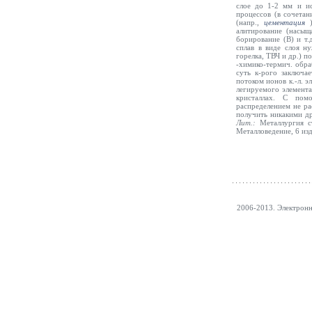
слое до 1-2 мм и ис
процессов (в сочета
(напр.,
цементация
алитирование (насыщ
борирование (В) и т.
сплав в виде слоя ну
горелка, ТВЧ и др.) п
-химико-термич. обра
суть к-рого заключа
потоком ионов к.-л. э
легируемого элемента
кристаллах. С пом
распределением не ра
получить никакими др.
Лит.:
Металлургия с
Металловедение, 6 изд
2006-2013. Электрон