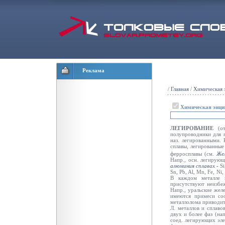
Реклама
/
Главная
/
Химическая 
Химическая энци
ЛЕГИРОВАНИЕ
(от
полупроводники для п
наз. легированными.
сплавы, легированны
ферросплавы (см.
Же
Напр., осн. легирующ
алюминия сплавах -
Si
Sn, Pb, Al, Mn, Fe, Ni, 
В каждом металле и
присутствуют неизбе
Напр., уральские жел
имеются примеси соо
металлолома приводит 
Л. металлов и сплаво
двух и более фаз (на
соед. легирующих эле