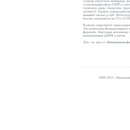
стороне клеточной мембраны, вн
гуанозиндифосфата (GDP), и ката
гормонов, напр. глюкагона, тир
группы Е. Гормон, взаимодейств
вызывает каскад р-ций. Непосре
быстро распадается на CS и G-G
В клетке существуют также рецеп
Эти рецепторы функционируют в 
фермента. Благодаря механизму 
концентрацию цАМФ в клетке.
Лит.
см.
при ст
.
Аденозинмонофо
2006-2013. Электронн