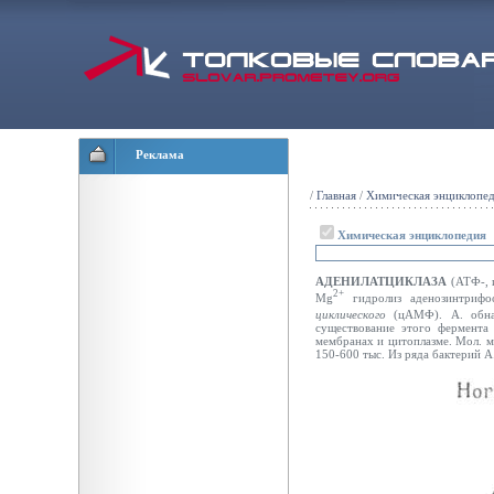
Реклама
/
Главная
/
Химическая энциклопе
Химическая энциклопедия
АДЕНИЛАТЦИКЛАЗА
(АТФ-, 
2+
Mg
гидролиз аденозинтрифо
циклического
(цАМФ). А. обна
существование этого фермента 
мембранах и цитоплазме. Мол. ма
150-600 тыс. Из ряда бактерий А