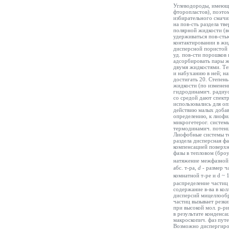
Углеводороды, имеющи
фторопластов), поэто
избирательного смачи
на пов-сть раздела тв
полярной жидкости (в
удерживаться пов-сть
контактировании в жи
дисперсной пористой 
уд. пов-сти порошков 
адсорбировать пары ж
двумя жидкостями. Те
и набуханию в ней; н
достигать 20. Степен
жидкости (по изменени
гидродинамич. радиус
со средой дают спектр
использовались для о
действию малых добав
определению, к лиоф
микрогетерог. систем
термодинамич. потенц
Лиофобные системы те
раздела дисперсная ф
компенсацией поверхн
фазы в тепловом (бро
натяжение межфазной
абс. т-ра,
d -
размер ч
комнатной т-ре и d ~ 
распределение частиц
содержание в-ва в ко
дисперсий мицеллoоб
частиц вызывает резк
при высокой мол. р-р
в результате конденса
макроскопич. фаз путе
Возможно диспергиров