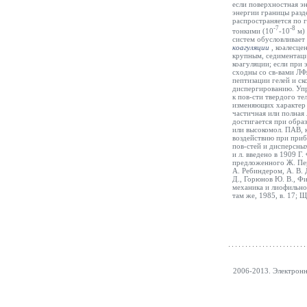
если поверхностная эн
энергии границы разде
распространяется по 
-7
-8
тонкими (10
-10
м) 
систем обусловливает
коагуляции
,
коалесце
крупным, седиментаци
коагуляции; если при 
сходны со св-вами ЛФ
пептизации гелей и с
диспергированию. Упр
к пов-сти твердого т
изменяющих характер 
частичная или полная
достигается при образ
или высокомол. ПАВ, 
воздействию при прибл
пов-стей и дисперсных
и л. введено в 1909 
предложенного Ж. Пер
А. Ребиндером, А. В.
Д., Горюнов Ю. В., Ф
механика и лиофильнос
там же, 1985, в. 17; 
2006-2013. Электрон