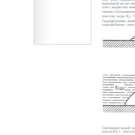
нанесенной на нее ж
тела с жидкостью мен
связаны соотношени
пов-стях, когда
W
/
a
Гидрофильными являют
гидрофобными - пов-с
Смачивание водой ги
пов-ти (
б
);
1 - пов-сть