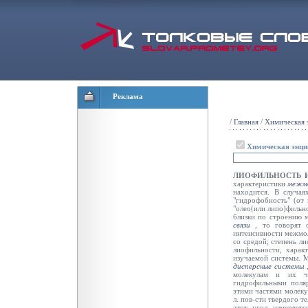
Реклама
/
Главная
/
Химическая 
Химическая энци
ЛИОФИЛЬНОСТЬ 
характеристики
межмо
находится. В случая
"гидрофобность" (от 
"олео(или липо)фильно
близки по строению м
связи
,
то говорят 
интенсивности межмо
со средой; степень л
лиофильности, харак
изучаемой системы. М
дисперсные системы
молекулам и их ч
гидрофильными поля
этими частями молек
л. пов-сти твердого т
этот угол измеряет