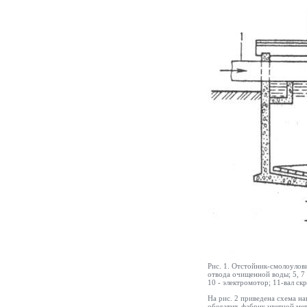
Рис. 1. Отстойник-смолоулови
отвода очищенной воды; 5, 7 о
10 - электромотор; 11-вал ск
На рис. 2 приведена схема н
обогатит. фабрик цветной ме