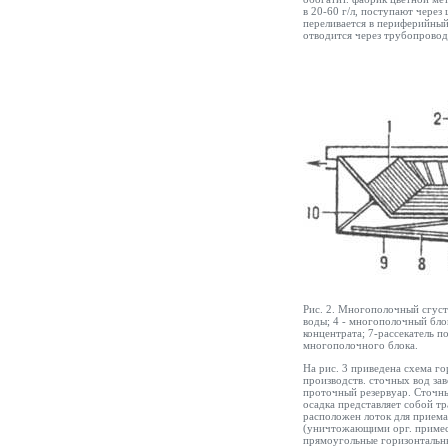
в 20-60 г/л, поступают через
переливается в периферийный
отводится через трубопровод
Рис. 2. Многополочный сгусти
воды; 4 - многополочный бло
концентрата; 7-рассекатель п
многополочного блока.
На рис. 3 приведена схема г
производств. сточных вод за
проточный резервуар. Сточны
осадка представляет собой т
расположен лоток для приема
(уничтожающими орг. примеси
прямоугольные горизонтальн