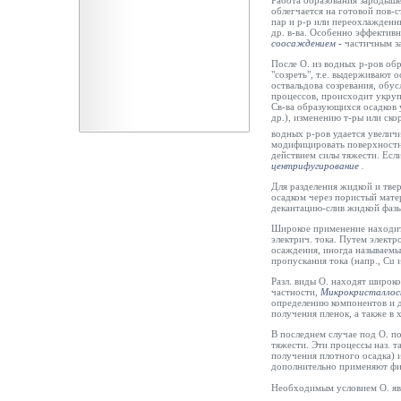
Работа образования зародыше
облегчается на готовой пов-с
пар и р-р или
переохлажденны
др. в-ва. Особенно эффективн
соосаждением -
частичным за
После О. из водных р-ров о
"созреть", т.е. выдерживают о
оствальдова созревания, обус
процессов, происходит укруп
Св-ва образующихся осадков 
др.), изменению т-ры или ск
водных р-ров удается увеличи
модифицировать поверхностны
действием силы тяжести. Есл
центрифугирование
.
Для разделения жидкой и твер
осадком через пористый мате
декантацию-слив жидкой фазы
Широкое применение наход
электрич. тока. Путем электр
осаждения, иногда называемы
пропускания тока (напр., Сu и
Разл. виды О. находят широк
частности
,
Микрокристаллос
определению компонентов и д
получения пленок, а также в 
В последнем случае под О. п
тяжести. Эти процессы наз. т
получения плотного осадка) 
дополнительно применяют фи
Необходимым условием О. яв