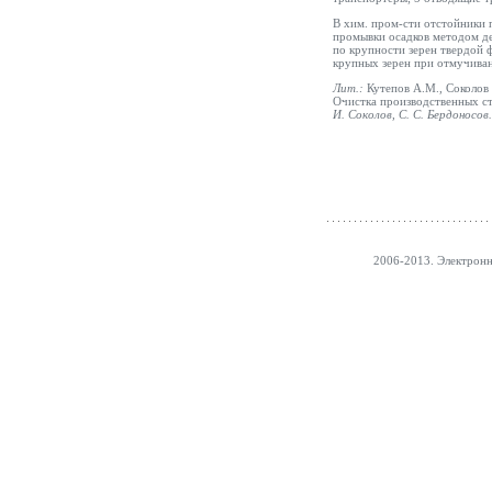
В хим. пром-сти отстойники 
промывки осадков методом де
по крупности зерен твердой 
крупных зерен при отмучива
Лит.:
Кутепов A.M., Соколов 
Очистка производственных сто
И.
Соколов
, С. С.
Бердоносов
.
2006-2013. Электронн