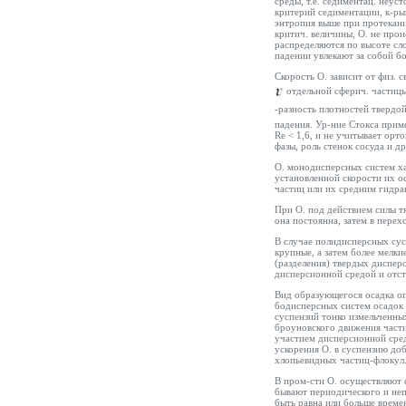
среды, т.е. седиментац. неу
критерий седиментации, к-рый
энтропия выше при протекани
критич. величины, О. не про
распределяются по высоте сл
падении увлекают за собой бо
Скорость О. зависит от физ. 
отдельной сферич. частицы
-разность плотностей твердой
падения. Ур-ние Стокса прим
Re < 1,6, и не учитывает орт
фазы, роль стенок сосуда и др
О. монодисперсных систем ха
установленной скорости их о
частиц или их средним гидра
При О. под действием силы тя
она постоянна, затем в перех
В случае полидисперсных сус
крупные, а затем более мелки
(разделения) твердых дисперс
дисперсионной средой и отст
Вид образующегося осадка оп
бодисперсных систем осадок 
суспензий тонко измельченных
броуновского движения части
участием дисперсионной сред
ускорения О. в суспензию до
хлопьевидных частиц-флокул
В пром-сти О. осуществляют 
бывают периодического и неп
быть равна или больше време