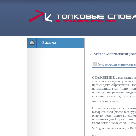
Реклама
/
Главная
/
Химическая энцикл
Химическая энциклопед
ОСАЖДЕНИЕ
,
выделение в
Для этого создают условия, 
происходит образование тв
понижением т-ры (напр., при
приводят нагревание, воздей
красного фосфора; при наг
оксидов металлов.
О. твердой фазы из р-ров мо
выпариванием (часто в вакуум
рителю (воде) менее полярно
применяют для О. разл. хим.
малорастворимых соед., к-рые
2-
SO
, образуется осадок Ba
4