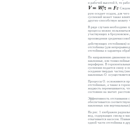
и рабочей высотой
h,
то раб
Следова
рую оседает осадок, для чег
суспензий может также влият
других-способствуя захвату 
В ряде случаев необходимо п
процесса можно пользоваться 
участвующих в броуновском д
произведения среднемассово
действующих отстойников) и
отстойника (для непрерывнод
отстойника и характера обра
По направлению движения пот
наклонные, или тонкослойные.
периферии. В горизонтальных-
суспензия подается снизу и 
оседания твердых частиц (ин
наклонных-О. осуществляется 
Процессы О. осложняются при
отстойниках, а также в гориз
жидкость перемешивается, чт
состоянии на значит. расстоя
Эффективность отстаивания 
обеспечивается соответствую
наклонных или вертикальных)
На рис. 1 изображен радиаль
вод, содержащих смолы и масл
откачивается насосом. Плава
одной части отстойника в др