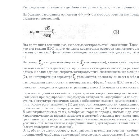
Распределение потенциала в двойном электрическом слое;
х -
расстояние от 
На больших расстояниях от пов-сти Ф(
х
)
0 и скорость течения вне пред
оказывается постоянной:
Эта постоянная величина наз. скоростью электроосмотич. скольжения. Такое 
что для толщин ДЭС, много меньших характерных размеров капилляров с эл
частиц дисперсной фазы, течение выглядит как скольжение жидкости вдоль т
и
.
s
Параметр
наз. дзета-потенциалом (
-потенциалом), является осн. характ
системах вязкость и диэлектрич. проницаемость жидкости зависят от расстоя
однако и в этих случаях скорость электроосмотич. скольжения также можно
(2), но интерпретация параметра
усложняется, поскольку он несет в себе 
распределении электростатич. потенциала в диффузной части ДЭС, но и об 
реологич. поведения жидкости в граничных слоях. Несмотря на сложность 
он является одной из важнейших характеристик жидких коллоидных систем. 
изменения при варьировании параметров электролита, адсорбции на пов-сти ра
судить о структуре граничных слоев, особенностях взаимод. компонентов р-р
и т.д. Кроме того, выражение (1) для скорости электроосмотич. скольжения 
произвольной геометрии при условии, что толщина ДЭС мала в сравнении с 
В капиллярнопористых телах, мембранах, горных породах, почвах и др. свя
характеризующихся твердым каркасом и системой открытых пор, заполненны
граничные слои жидкости с измененными св-вами составляют значит. долю о
условиях Э. я. тесно связано с адсорбцией ионов, для отражения этой связи
"электроповерхностные явления".
Э. я., обратное электроосмосу,- возникновение потенциала течения - удобно
проницаемой мембраны, разделяющей резервуары с электролитом. При нало