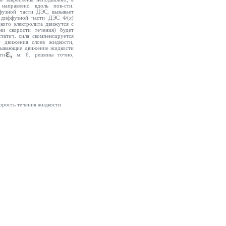
Е
направлено вдоль пов-сти.
фузной части ДЭС, вызывает
 в диффузной части ДЭС Ф(
х
)
идкого электролита движутся с
ни скорости течения) будет
татич. сила скомпенсируется
й движения слоев жидкости,
исывающие движение жидкости
ти
м. б. решены точно,
корость течения жидкости