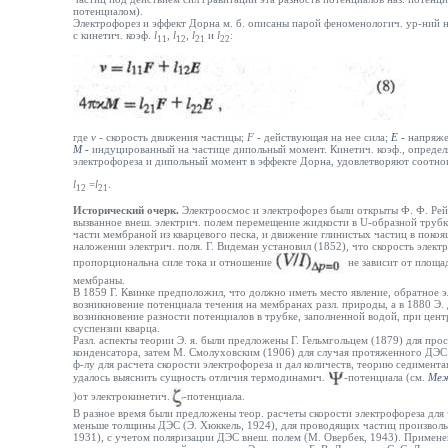
потенциалом).
Электрофорез и эффект Дорна м. б. описаны парой феноменологич. ур-ний
с кинетич. коэф.
l
,
l
,
l
и
l
:
11
12
21
22
где
v -
скорость движения частицы;
F -
действующая на нее сила;
Е -
напряже
М -
индуцированный на частице дипольный момент. Кинетич. коэф., опреде
электрофореза и дипольный момент в эффекте Дорна, удовлетворяют соотн
l
=
l
.
12
21
Исторический очерк.
Электроосмос и электрофорез были открыты Ф. Ф. Рей
вызванное внеш. электрич. полем перемещение жидкости в U-образной труб
части мембраной из кварцевого песка, и движение глинистых частиц в поко
наложении электрич. поля. Г. Видеман установил (1852), что скорость элект
пропорциональна силе тока и отношение
не зависит от площа
мембраны.
В 1859 Г. Квинке предположил, что должно иметь место явление, обратное э
возникновение потенциала течения на мембранах разл. природы, а в 1880 Э
возникновение разности потенциалов в трубке, заполненной водой, при цен
суспензии кварца.
Разл. аспекты теории Э. я. были предложены Г. Гельмгольцем (1879) для пр
конденсатора, затем М. Смолуховским (1906) для случая протяженного ДЭ
ф-лу для расчета скорости электрофореза и дал количеств, теорию седимент
удалось выяснить сущность отличия термодинамич.
-потенциала (см.
Меж
)от электрокинетич.
-потенциала.
В разное время были предложены теор. расчеты скорости электрофореза для 
меньше толщины ДЭС (Э. Хюккель, 1924), для проводящих частиц произвольн
1931), с учетом поляризации ДЭС внеш. полем (М. Овербек, 1943). Примен