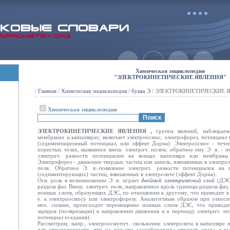
Химическая энциклопедия
"ЭЛЕКТРОКИНЕТИЧЕСКИЕ ЯВЛЕНИЯ"
/
Главная
/
Химическая энциклопедия
/
буква Э
/ ЭЛЕКТРОКИНЕТИЧЕСКИЕ 
Химическая энциклопедия
ЭЛЕКТРОКИНЕТИЧЕСКИЕ ЯВЛЕНИЯ
,
группа явлений, наблюдае
мембранах и капиллярах; включает электроосмос, электрофорез, потенциал 
(седиментационный потенциал, или эффект Дорна). Электроосмос - тече
пористых телах, вызванное внеш. электрич. полем; обратное ему Э. я. - п
электрич. разности потенциалов на концах капилляра или мембраны
Электрофорез - движение твердых частиц или капель, взвешенных в электро
поля. Обратное Э. я.-появление электрич. разности потенциалов на
(седиментирующих) частиц, взвешенных в электролите (эффект Дорна).
Осн. роль в возникновении Э. я. играет
двойной электрический слой
(ДЭС
раздела фаз. Внеш. электрич. поле, направленное вдоль границы раздела фаз
ионных слоев, образующих ДЭС, по отношению к другому, что приводит к 
е. к электроосмосу или электрофорезу. Аналогичным образом при относи
мех. силами, происходит перемещение ионных слоев ДЭС, что приводит
зарядов (поляризации) в направлении движения и к перепаду электрич. по
потенциал оседания).
Рассмотрим, напр., электроосмотич. скольжение электролита в капилляре
для определенности, что на пов-сти адсорбированы отрицат. ионы, к-р