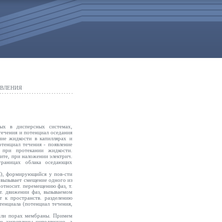
ЯВЛЕНИЯ
мых в дисперсных системах,
течения и потенциал оседания
ние жидкости в капиллярах и
отенциал течения - появление
 при протекании жидкости.
лите, при наложении электрич.
 границах облака оседающих
), формирующийся у пов-сти
, вызывает смещение одного из
относит. перемещению фаз, т.
т. движении фаз, вызываемом
 к пространств. разделению
тенциала (потенциал течения,
 или порах мембраны. Примем
ые закреплены неподвижно, а