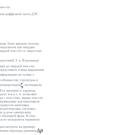
пов-сти.
елов диффузной части ДЭС
назв. было введено потому,
ектролитом или твердых
вердой пов-сти со скоростью
еристикой Э. я. В реальных
ния до твердой пов-сти,
 представить в виде выражения
информацию не только о
особенностях структуры и
интерпретации
-потенциала,
Его значение и характер
зл. в-в и т. п. позволяет
а с пов-стью, заряде пов-сти
справедливо для капилляров
радиусом капилляра.
знодисперсных системах,
х р-ром электролита,
т объемной фазы. В этих
 часто пользуются термином
 рассмотреть на примере
жении перепада давления