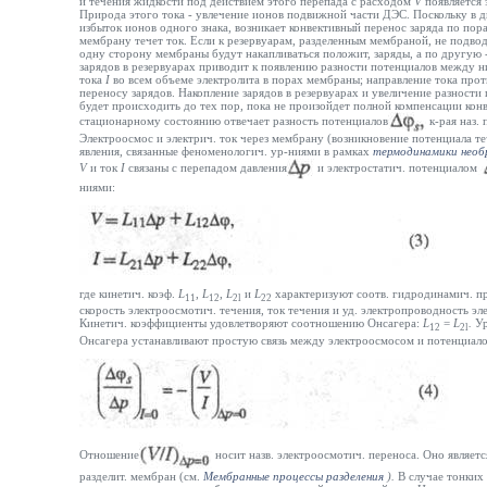
и течения жидкости под действием этого перепада с расходом
V
появляется 
Природа этого тока - увлечение ионов подвижной части ДЭС. Поскольку в 
избыток ионов одного знака, возникает конвективный перенос заряда по пора
мембрану течет ток. Если к резервуарам, разделенным мембраной, не подводя
одну сторону мембраны будут накапливаться положит, заряды, а по другую 
зарядов в резервуарах приводит к появлению разности потенциалов между н
тока
I
во всем объеме электролита в порах мембраны; направление тока пр
переносу зарядов. Накопление зарядов в резервуарах и увеличение разност
будет происходить до тех пор, пока не произойдет полной компенсации кон
стационарному состоянию отвечает разность потенциалов
к-рая наз.
Электроосмос и электрич. ток через мембрану (возникновение потенциала те
явления, связанные феноменологич. ур-ниями в рамках
термодинамики необ
V
и ток
I
связаны с перепадом давления
и электростатич. потенциалом
ниями:
где кинетич. коэф.
L
,
L
,
L
и
L
характеризуют соотв. гидродинамич. п
11
12
2l
22
скорость электроосмотич. течения, ток течения и уд. электропроводность эл
Кинетич. коэффициенты удовлетворяют соотношению Онсагера:
L
=
L
.
Ур
12
2l
Онсагера устанавливают простую связь между электроосмосом и потенциало
Отношение
носит назв. электроосмотич. переноса. Оно являетс
разделит. мембран (см.
Мембранные процессы разделения
).
В случае тонких