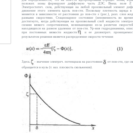
положит. ионы формируют диффузную часть ДЭС. Внеш. поле
Электростатич. сила, действующая на любой произвольный элемент диф
движение этого элемента вдоль пов-сти. Поскольку плотность заряда
меняется в зависимости от расстояния до пов-сти
х
(рис.), разл. слои ж
разными скоростями. Стационарное состояние (неизменность во време
достигнуто, когда действующая на произвольный слой жидкости электрос
силами вязкого сопротивления, возникающими из-за различия скоросте
находящихся на разном удалении от пов-сти. Ур-ния гидродинамики, оп
при постоянных вязкости жидкости
и ее дизлектрич. проницаемос
результатом решения является распределение скорости течения:
Здесь
- значение электрич. потенциала на расстоянии
от пов-сти, где с
обращается в нуль (т. наз. плоскость скольжения).