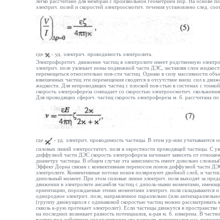
легко рассчитано для мембран с произвольной геометрией пор. На основе п
электрич. полей и скоростей электроосмотич. течения установлено след. со
где
- уд. электрич. проводимость электролита.
Электрофоретич. движение частиц в электролите имеет родственную электр
электрич. поле увлекает ионы подвижной части ДЭС, заставляя слои жидкост
перемещаться относительно пов-сти частиц. Однако в силу массивности объ
взвешенных частиц эти перемещения сводятся в отсутствие внеш. сил к дви
жидкости. Для непроводящих частиц с плоской пов-стью в системах с тонк
скорость электрофореза совпадает со скоростью электроосмотич. скольжения
Для проводящих сферич. частиц скорость электрофореза м. б. рассчитана по
где
- уд. электрич. проводимость частицы. В этом ур-нии учитываются 
силовых линий электростатич. поля в окрестности проводящей частицы. С 
диффузной части ДЭС скорость электрофореза начинает зависеть от отношен
диаметру частицы. В общем случае эта зависимость имеет довольно сложный
Эффект Дорна связан с конвективным переносом ионов диффузной части ДЭ
электролите. Конвективные потоки ионов поляризуют двойной слой, и части
дипольный момент. При этом силовые линии электрич. поля выходят за пред
движении в электролите ансамбля частиц с диполь-ными моментами, имеющ
ориентацию, порождаемые этими моментами электрич. поля складываются и 
однородное электрич. поле, направленное параллельно (или антипараллельн
(группу движущихся с одинаковой скоростью частиц можно рассматривать 
сквозь к-рую протекает электролит). Если частицы движутся в пространстве
на последних возникает разность потенциалов, к-рая м. б. измерена. В част
частиц под действием сил гравитации эта разность потенциалов наз. потенц