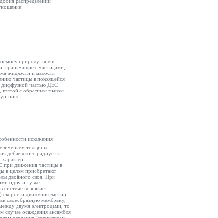
одобия распределений
отношение:
оосмосу природу: внеш.
и, граничащие с частицами,
ема жидкости и малости
жению частицы в покоящейся
ой диффузной частью ДЭС
, взятой с обратным знаком.
 ур-нию:
особенности искажения
увеличением толщины
ия дебаевского радиуса к
 характер.
С при движении частицы в
цы в целом приобретают
елы двойного слоя. При
ими одну и ту же
в системе возникает
о) скорости движения частиц
как своеобразную мембрану,
 между двумя электродами, то
ном случае осаждения ансамбля
иалом оседания (седиментац.