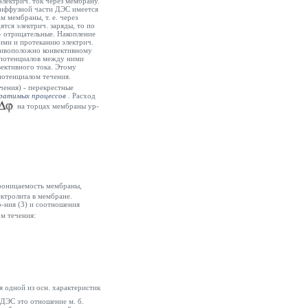
электрич. ток через мембрану.
диффузной части ДЭС имеется
м мембраны, т. е. через
тся электрич. заряды, то по
- отрицательные. Накопление
ими и протеканию электрич.
отивоположно конвективному
и потенциалов между ними
вективного тока. Этому
 потенциалом течения.
чения) - перекрестные
ратимых процессов
.
Расход
на торцах мембраны ур-
роницаемость мембраны,
ектролита в мембране.
-ния (3) и соотношения
м течения:
я одной из осн. характеристик
 ДЭС это отношение м. б.