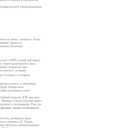
 неравновесной термодинамики
нность внеш. электрич. поля;
ляющие скорость
ошению Онсагера:
ссом в 1809, к-рый наблюдал
ке, перегороженной в ниж.
ящейся жидкости при
роосмотич. течения
ди сечения и толщины
лектроосмосу, и наблюдал
. Дорн обнаружил
трифугировании в ней
остейшей модели ДЭС как мол.
С. Именно Смолуховский вывел
ационного потенциала. Ему же
фазные скачки потенциала
частиц, размеры к-рых
ого размера (Д. Генри,
ение методов термодинамики