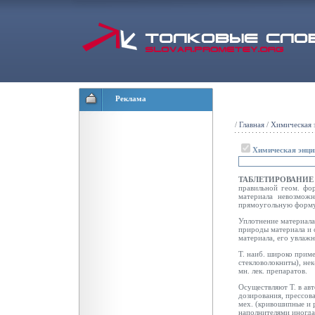
Реклама
/
Главная
/
Химическая 
Химическая энци
ТАБЛЕТИРОВАНИЕ
правильной геом. фо
материала невозмож
прямоугольную форму
Уплотнение материала
природы материала и 
материала, его увлаж
Т. наиб. широко прим
стекловолокниты), нек
мн. лек. препаратов.
Осуществляют Т. в ав
дозирования, прессов
мех. (кривошипные и 
наполнителями иногда