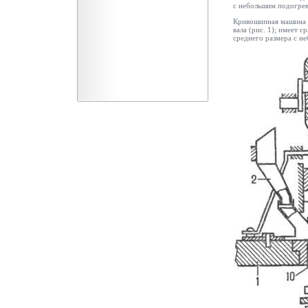
с небольшим подогре
Кривошипная машина п
вала (рис. 1); имеет 
среднего размера с н