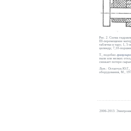
Рис. 2. Схема гидравл
III-перемещение матер
таблетки в тару; 1, 5
цилиндр; 7,10-поршни
Т., подобно
гранулир
пыли или мелких отхо
снижает потери сырья
Лит.:
Остапчук Ю.Г.,
оборудования, М., 19
2006-2013. Электрон