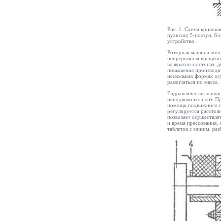
Рис. 1. Схема кривоши
пуансон; 5-ползун; 6-ш
устройство.
Роторная машина-мног
непрерывном вращени
возвратно-поступат. д
повышения производит
нескольких формах ос
различаться по массе.
Гидравлическая машин
неподвижных плит. Пр
помощи подвижного пу
регулируется рассто
позволяет осуществлят
и время прессования, 
таблеток с миним. раз