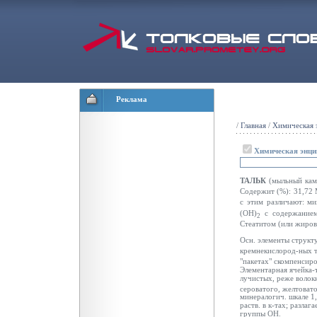
Реклама
/
Главная
/
Химическая 
Химическая энци
ТАЛЬК
(мыльный каме
Содержит (%): 31,72 
с этим различают: ми
(OH)
с содержанием
2
Стеатитом (или жиров
Осн. элементы структ
кремнекислород-ных т
"пакетах" скомпенсир
Элементарная ячейка-т
лучистых, реже волок
сероватого, желтовато
минералогич. шкале 1,
раств. в к-тах; разла
группы ОН.