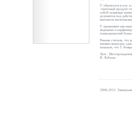
Т. образуется в осн. 
-типичный продукт ги
собой тальковые камн
доломитов под действ
контактов магнезиаль
Т. применяют как напо
медицине и парфюмери
тонкозернистый безже
Раньше считали, что 
пневмо-кониозов, одн
показали, что Т. безвр
Лит.:
Месторождения т
В.
Лобзова
.
2006-2013. Электрон