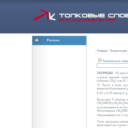
Реклама
/
Главная
/
Химическая 
Химическая энци
ТАУРИДЫ
(N-ацил-
остаток высшей жирн
(обычно СН
) или Н,
3
°С. Раств. в воде, д
мицеллообразования д
0,43 и 0,29 ммоль/л;
g
Получают Т. обычно и
CH
NHCH
CH
SO
Na
3
2
2
3
использованы к-ты (и
Метилтаурин CH
NH
3
образовавшегося 2-ги
Техн. продукты имеют
выпускают на основе 