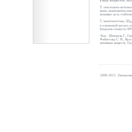
в виде жидкостей, пас
Т.-текстильно-вспомог
кожи, компоненты нек-
моющих ср-в, стабили
Т. малотоксичны; ЛД
5
и олеиновой кислот соо
биоразла-гаемость 90
Лит.:
Штюпель Г., Син
Файнгольд С. И., Куу
активных веществ, Тал.
2006-2013. Электрон