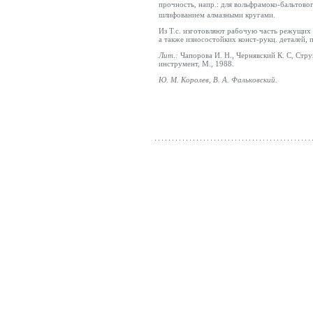
прочность, напр.: для вольфрамоко-бальтов
шлифованием алмазными кругами.
Из Т.с. изготовляют рабочую часть режущих 
а также износостойких конст-рукц. деталей, 
Лит.:
Чапорова И. Н., Чернявский К. С, Стр
инструмент, М., 1988.
Ю. М.
Королев
, В. А.
Фальковский
.