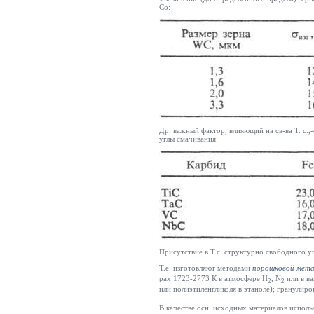
Co:
Др. важный фактор, влияющий на св-ва Т. с.
углы смачивания:
Присутствие в Т.с. структурно свободного у
Т.е. изготовляют методами
порошковой мета
рах 1723-2773 К в атмосфере Н
,
N
или в ва
2
2
или полиэтиленгликоля в этаноле); гранулир
В качестве осн. исходных материалов испол