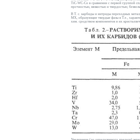
TiC-WC-Co в сравнении с первой группой сп
прочностью, вязкостью и твердостью; безвол
В Т. с. карбиды и нитриды переходных метал
MX, образующие твердые фазы в Т.е., характ
хим. сродством компонентов и их кристаллич
Увеличение (до определенного предела) зерн