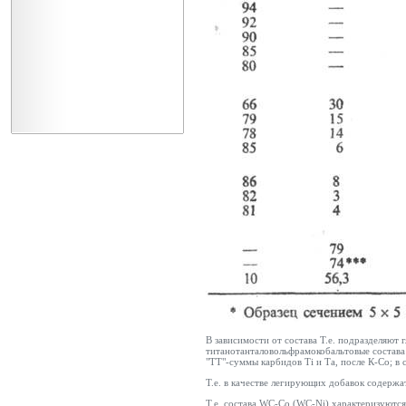
В зависимости от состава Т.е. подразделяют
титанотанталовольфрамокобальтовые состава 
"ТТ"-суммы карбидов Ti и Та, после К-Со; в
Т.е. в качестве легирующих добавок содержа
Т.е. состава WC-Co (WC-Ni) характеризуются