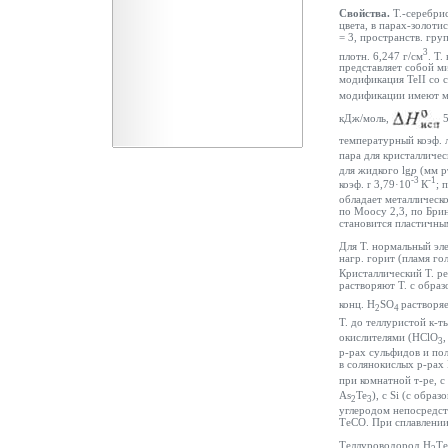
Свойства.
Т.-серебрис
цвета, в парах-золоти
= 3, пространств. гру
3
плотн. 6,247 г/см
. Т.
представляет собой м
модификация TeII со 
модификации имеют мета
кДж/моль,
5
температурный коэф. 
пара для кристаллическ
для жидкого lg
p
(мм р
-3
-1
коэф.
r
3,79·10
К
; 
обладает металлическ
по Моосу 2,3, по Бри
становится пластичны
Для Т. нормальный эле
нагр. горит (пламя го
Кристаллический Т. р
растворяют Т. с обра
конц. H
SO
растворя
2
4
Т. до теллуристой к-т
окислителями (HСlО
3
р-рах сульфидов и по
в солянокислых р-рах 
при комнатной т-ре, с 
As
Te
), с Si (с образ
2
3
углеродом непосредст
ТеСО. При сплавлении
Теллуроводород Н
Те