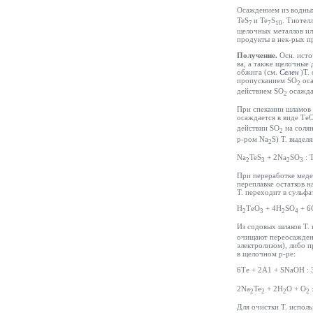
Осаждением из водны
TeS
и Te
S
. Тиотел
7
7
10
щелочных металлов ил
продукты в нек-рых п
Получение.
Осн. исто
ва, а также щелочные
обжига (см.
Селен
)Т.
пропусканием SO
оса
2
действием SO
осажда
2
При спекании шламов 
осаждается в виде Те
действии SO
на соля
2
р-ром Na
S) Т. выдел
2
Na
TeS
+ 2Na
SO
: 
2
3
2
3
При переработке меде
переплавке остатков н
Т. переходит в сульфа
Н
ТеО
+ 4H
SO
+ 6С
2
3
2
4
Из содовых шлаков Т.
очищают переосаждени
электролизом), либо 
в щелочном р-ре:
6Те + 2А1 + SNaOH : 
2Na
Te
+ 2Н
О + О
2
2
2
2
Для очистки Т. испол