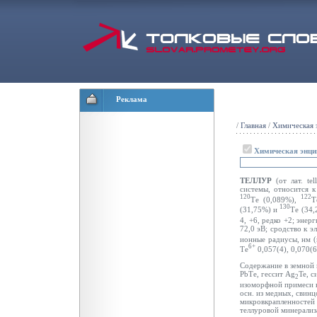
Реклама
/
Главная
/
Химическая 
Химическая энци
ТЕЛЛУР
(от лат. tel
системы, относится 
120
122
Те (0,089%),
Т
130
(31,75%) и
Те (34,
4, +6, редко +2; энер
72,0 эВ; сродство к э
ионные радиусы, нм (
6+
Те
0,057(4), 0,070(6
Содержание в земной к
РbТе, гессит Ag
Te, 
2
изоморфной примеси в 
осн. из медных, свинц
микровкрапленностей 
теллуровой минерализ