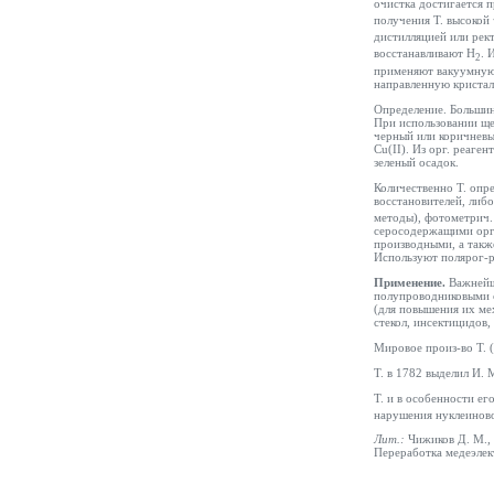
очистка достигается 
получения Т. высокой 
дистилляцией или рек
восстанавливают Н
. 
2
применяют вакуумную 
направленную кристал
Определение. Большинс
При использовании ще
черный или коричневы
Cu(II). Из орг. реаге
зеленый осадок.
Количественно Т. опр
восстановителей, либ
методы), фотометрич.
серосодержащими орг.
производными, а такж
Используют полярог-
Применение.
Важнейша
полупроводниковыми св
(для повышения их мех
стекол, инсектицидов,
Мировое произ-во Т. 
Т. в 1782 выделил И. 
Т. и в особенности ег
нарушения нуклеиновог
Лит.:
Чижиков Д. М., 
Переработка медеэлек