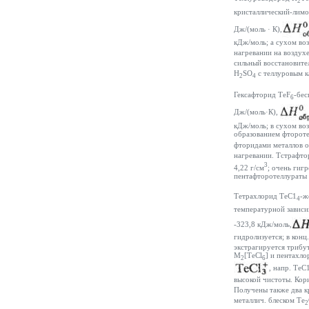
2
кристаллический-лимонн
Дж/(моль · К),
кДж/моль; а сухом воз
нагревании на воздухе
сильный восстановите
H
SO
с теллуровым к
2
4
Гексафторид ТеF
-бес
6
Дж/(моль·К),
кДж/моль; в сухом воз
образованием фтороте
фторидами металлов о
нагревании. Тстрафто
3
4,22 г/см
; очень гиг
пентафторотеллураты
Тетрахлорид ТеС1
-ж
4
температурной зависи
-323,8 кДж/моль,
гидролизуется; в конц
экстрагируется трибу
М
[ТеСl
] и пентахл
2
6
, напр. ТеС
высокой чистоты. Ко
Получены также два к
металлич. блеском Те
2