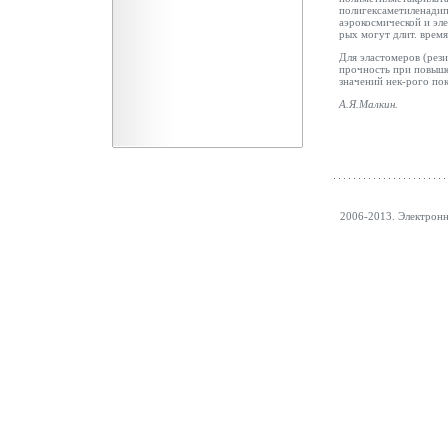
полигексаметиленадипи
аэрокосмической и эле
рых могут длит. время
Для эластомеров (рези
прочность при повыше
значений нек-рого пок
А.Я.
Малкин
.
2006-2013. Электрон