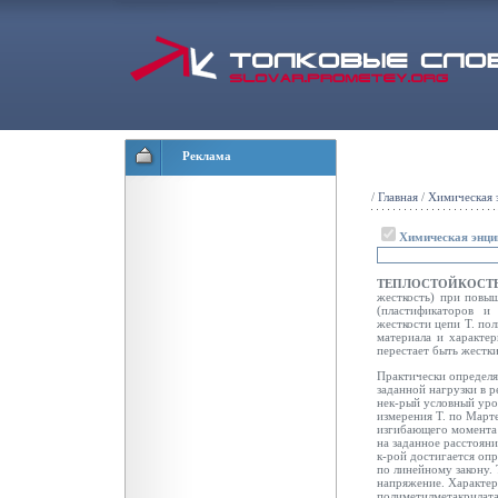
Реклама
/
Главная
/
Химическая 
Химическая энци
ТЕПЛОСТОЙКОСТ
жесткость) при повыш
(пластификаторов и
жесткости цепи Т. по
материала и характер
перестает быть жестки
Практически определяю
заданной нагрузки в 
нек-рый условный уро
измерения Т. по Март
изгибающего момента 
на заданное расстояни
к-рой достигается опр
по линейному закону. 
напряжение. Характерн
полиметилметакрилата