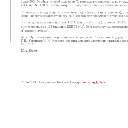
более 90%. Удобный способ получения Т.-взаимод. терефталевой к-ты с гекс
FeCl
при 85-120 °С. В лаборатории Т. получают р-цией терефталевой к-ты с
3
Т.-промежут. продукт при синтезе полиамидов (волокна типа фенилона), по
(напр., полидиаллилфталаты), лек. ср-в, красителей; сшивающий агент для п
Т. горюч, невзрывоопасен; т. всп. 152°С (открытый тигель), т. воспл. 1050°С
3
дисперсностью до 125 мкм ниж. КПВ 73 г/м
. Обладает местным раздражаю
3
м
(рекомендуемая).
Лит.:
Промышленные хлорорганические продукты. Справочник, под ред. Л.
Г. В., Успенская И. Н., Хлорпроизводные алкилароматических углеводородов
М., 1983.
Ю.А.
Трегер
.
2006-2013. Электронные Толковые Cловари.
oasis[dog]plib.ru