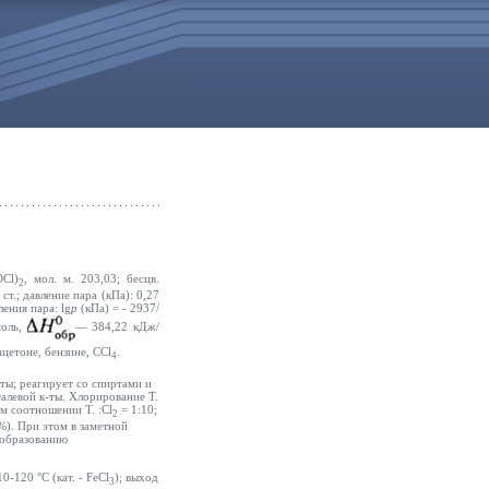
Сl)
, мол. м. 203,03; бесцв.
2
 ст.; давление пара (кПа): 0,27
ения пара: lg
p
(кПа) = - 2937/
моль,
— 384,22 кДж/
ацетоне, бензине, ССl
.
4
-ты; реагирует со спиртами и
алевой к-ты. Хлорирование Т.
м соотношении Т. :Сl
= 1:10;
2
%). При этом в заметной
 образованию
0-120 °С (кат. - FeCl
); выход
3