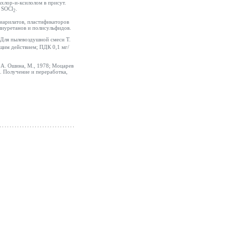
ахлор-и-ксилолом в присут.
 SOCl
.
2
лиарилатов, пластификаторов
олиуретанов и полисульфидов.
. Для пылевоздушной смеси Т.
щим действием; ПДК 0,1 мг/
 А. Ошина, М., 1978; Моцарев
. Получение и переработка,