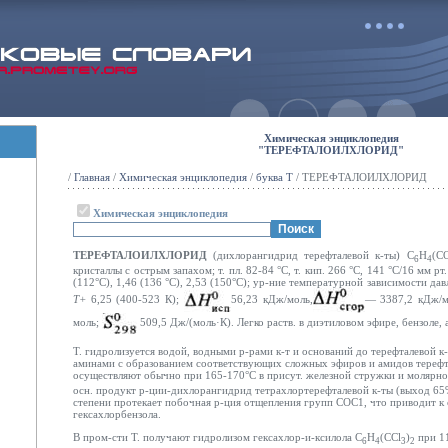
Химическая энциклопедия
"ТЕРЕФТАЛОИЛХЛОРИД"
/
Главная
/
Химическая энциклопедия
/
буква Т
/ ТЕРЕФТАЛОИЛХЛОРИД
Химическая энциклопедия
ТЕРЕФТАЛОИЛХЛОРИД
(дихлорангидрид терефталевой к-ты) С
Н
(СО
6
4
кристаллы с острым запахом; т. пл. 82-84 °С, т. кип. 266 °С, 141 °С/16 мм рт.
(112°С), 1,46 (136 °С), 2,53 (150°С); ур-ние температурной зависимости давл
Т+
6,25 (400-523 К);
56,23 кДж/моль,
— 3387,2 кДж/
моль;
509,5 Дж/(моль·К). Легко раств. в диэтиловом эфире, бензоле, 
Т. гидролизуется водой, водными р-рами к-т и оснований до терефталевой к
аминами с образованием соответствующих сложных эфиров и амидов терефт
осуществляют обычно при 165-170°С в присут. железной стружки и молярно
осн. продукт р-ции-дихлорангидрид тетрахлортерефталевой к-ты (выход 65
степени протекает побочная р-ция отщепления групп СОС1, что приводит к
гексахлорбензола.
В пром-сти Т. получают гидролизом гексахлор-и-ксилола С
Н
(ССl
)
при 11
6
4
3
2