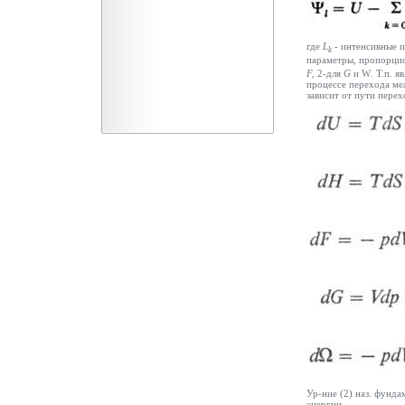
где
L
- интенсивные п
k
параметры, пропорцио
F,
2-для
G
и
W
. Т.п. 
процессе перехода ме
зависит от пути пере
Ур-ние (2) наз. фунда
энергии.