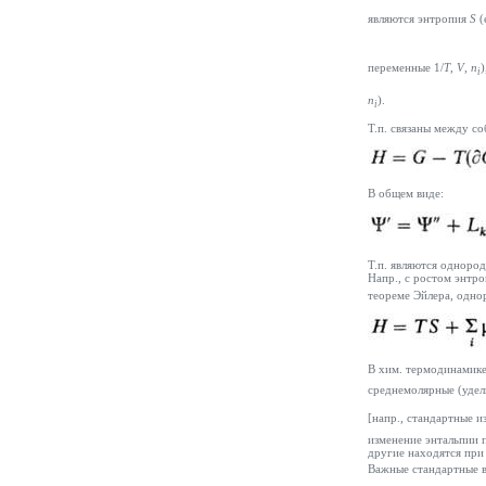
являются энтропия
S
(
переменные 1/
Т
,
V
,
n
i
n
).
i
Т.п. связаны между с
В общем виде:
Т.п. являются одноро
Напр., с ростом энтр
теореме Эйлера, одно
В хим. термодинамике
среднемолярные (удел
[напр., стандартные из
изменение энтальпии п
другие находятся при
Важные стандартные в