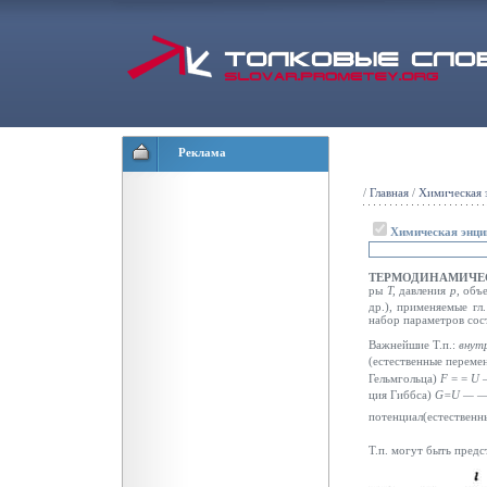
Реклама
/
Главная
/
Химическая 
Химическая энци
ТЕРМОДИНАМИЧЕ
ры
Т,
давления
р,
объ
др.), применяемые гл
набор параметров сос
Важнейшие Т.п.:
внутр
(естественные переме
Гельмгольца)
F
= =
U 
ция Гиббса)
G=U — —
потенциал(естествен
Т.п. могут быть пред