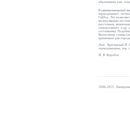
образования хим. сое
В
статистической т
термодинамич. потенц
Гиббса. Это позволяет
молекулярным постоя
расстояния, валентные
спектроскопич. и др. 
состояниям). Подобны
Вычисление суммы (ин
применяют для определ
Лит.:
Кричевский И. 
термодинамика, пер. с
М. В.
Коробов
.
2006-2013. Электрон