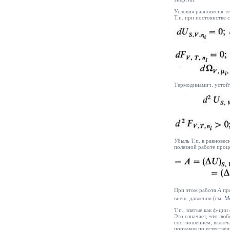
Условия равновесия т
Т.п. при постоянстве
Термодинамич. устойч
Убыль Т.п. в равнове
полезной работе проц
При этом работа
А
пр
внеш. давления (см.
М
Т.п., взятые как ф-ци
Это означает, что люб
соотношением, включа
порядков по естестве