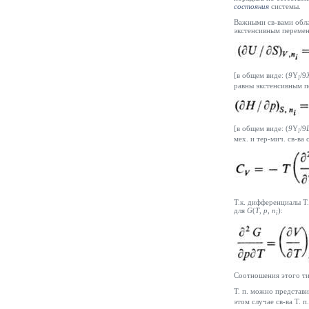
состояния
системы.
Важными св-вами обла
экстенсивным перемен
[в общем виде: (
9
Y
/9
l
равны экстенсивным п
[в общем виде: (
9
Y
/9
l
мех. и тер-мич. св-ва 
Т.к. дифференциалы Т.
для
G
(
T
,
p, n
):
i
Соотношения этого ти
Т. п. можно представи
этом случае св-ва Т. 