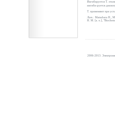
Ингибируется Т. этил
ингиби-руется диизо
Т. применяют при уст
Лит.:
Matsubara H., M
H. M. [a. o.], "Biochem
2006-2013. Электрон