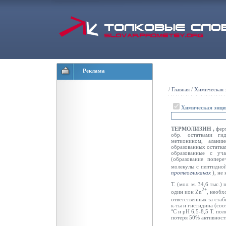
Реклама
/
Главная
/
Химическая 
Химическая энци
ТЕРМОЛИЗИН
,
фер
обр. остатками ги
метионином, аланин
образованных остатка
образованные с уча
(образование попер
молекулы с пептидной
протеогликанах
),
не 
Т. (мол. м. 34,6 тыс.)
2+
один ион Zn
, необх
ответственных за ста
к-ты и гистидина (соо
°С и рН 6,5-8,5 Т. по
потеря 50% активност